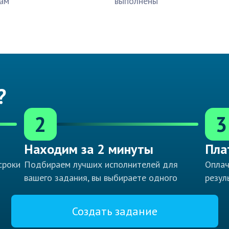
ам
выполнены
?
2
3
Находим за 2 минуты
Пла
сроки
Подбираем лучших исполнителей для
Оплач
вашего задания, вы выбираете одного
резул
Создать задание