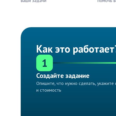
ваши задачи
помочь в
Как это работает
1
Создайте задание
Опишите, что нужно сделать, укажите 
и стоимость