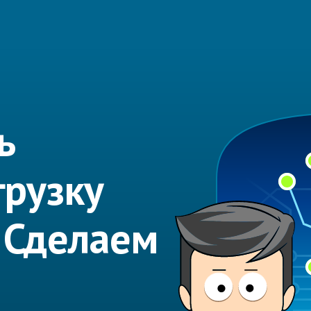
ь
грузку
 Сделаем