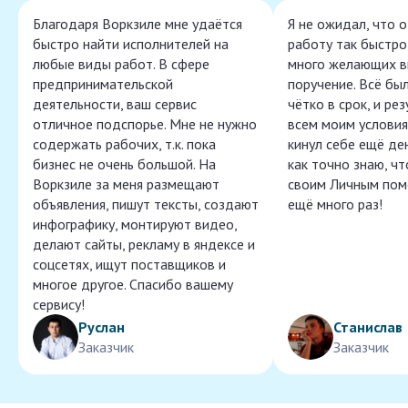
Благодаря Воркзиле мне удаётся
Я не ожидал, что 
быстро найти исполнителей на
работу так быстро,
любые виды работ. В сфере
много желающих в
предпринимательской
поручение. Всё бы
деятельности, ваш сервис
чётко в срок, и ре
отличное подспорье. Мне не нужно
всем моим условия
содержать рабочих, т.к. пока
кинул себе ещё ден
бизнес не очень большой. На
как точно знаю, ч
Воркзиле за меня размещают
своим Личным пом
объявления, пишут тексты, создают
ещё много раз!
инфографику, монтируют видео,
делают сайты, рекламу в яндексе и
соцсетях, ищут поставщиков и
многое другое. Спасибо вашему
сервису!
Руслан
Станислав
Заказчик
Заказчик