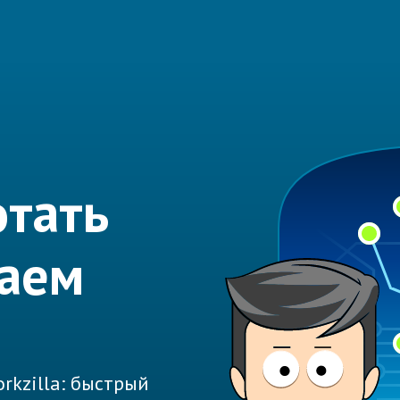
тать
лаем
rkzilla: быстрый