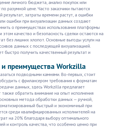
ение личного бюджета, анализ покупок или
 по разумной цене. Часто заказчики пытаются
 результат, затраты времени растут, а ошибки
или ошибки при визуализации данных создают
помнить о преимуществах использования платформы
и этом качество и безопасность сделки остаются на
тат без лишних хлопот. Основные выгоды услуги на
ассивов данных с последующей визуализацией.
т быстро получить качественный результат и
 и преимущества Workzilla
казаться подводными камнями. Во-первых, стоит
 обсудить с фрилансером требования к форматам
едачи данных, здесь Workzilla предлагает
т также обратить внимание на опыт исполнения
 основных метода обработки данных — ручной,
томатизированный быстрый и экономичный при
ается среди квалифицированных исполнителей на
атрат на 20% благодаря выбору оптимального
ей и контроль качества, что особенно ценно при