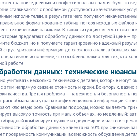
ножества повседневных и профессиональных задач, будь то вед
гие сталкиваются с проблемой доступности качественных услуг
йным исполнителям, в результате чего получают некачественный
еправильное форматирование таблиц, потеря исходных файлов 
адеет техническими навыками. В таких ситуациях всегда стоит 
, которые предлагают обработку данных по доступной цене — пр
омите бюджет, но и получаете гарантированно надежный резуль
той структуризации информации до сложного анализа больших м
перативное исполнение, что особенно важно для тех, кто хоче
ной работе.
бработки данных: технические нюансы
о учитывать несколько технических деталей, которые могут о
 этим напрямую связана стоимость и сроки. Во-вторых, важно
ки качества. Третья проблема — надежность и безопасность пер
т риск обмана или утраты конфиденциальной информации. Стои
грают ключевую роль. Сравнивая подходы, можно выделить три
ирует высокую точность при малых объемах, но медленный; ав
; гибридный комбинирует лучшее из двух миров и часто встреч
ективности обработки данных у клиента на 30% при снижении з
ает прозрачность коммуникации, возможность обсуждения детал