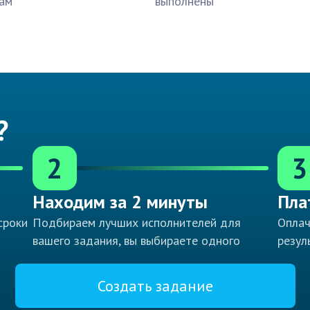
ам
выполнены
?
2
3
Находим за 2 минуты
Пла
сроки
Подбираем лучших исполнителей для
Оплач
вашего задания, вы выбираете одного
резул
Создать задание