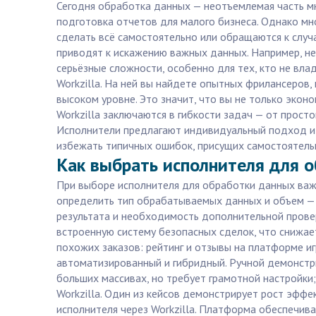
Сегодня обработка данных — неотъемлемая часть м
подготовка отчетов для малого бизнеса. Однако мно
сделать всё самостоятельно или обращаются к случа
приводят к искажению важных данных. Например, н
серьёзные сложности, особенно для тех, кто не вл
Workzilla. На ней вы найдете опытных фрилансеров
высоком уровне. Это значит, что вы не только экон
Workzilla заключаются в гибкости задач — от прос
Исполнители предлагают индивидуальный подход и о
избежать типичных ошибок, присущих самостоятель
Как выбрать исполнителя для о
При выборе исполнителя для обработки данных важн
определить тип обрабатываемых данных и объем — с
результата и необходимость дополнительной провер
встроенную систему безопасных сделок, что снижае
похожих заказов: рейтинг и отзывы на платформе и
автоматизированный и гибридный. Ручной демонстр
больших массивах, но требует грамотной настройки
Workzilla. Один из кейсов демонстрирует рост эфф
исполнителя через Workzilla. Платформа обеспечив