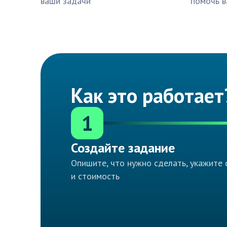
ваши задачи
помочь в
Как это работает
1
Создайте задание
Опишите, что нужно сделать, укажите 
и стоимость