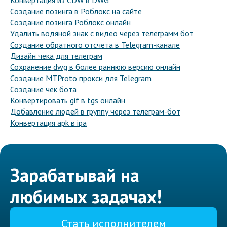
Конвертация из CDW в DWG
Создание позинга в Роблокс на сайте
Создание позинга Роблокс онлайн
Удалить водяной знак с видео через телеграмм бот
Создание обратного отсчета в Telegram-канале
Дизайн чека для телеграм
Сохранение dwg в более раннюю версию онлайн
Создание MTProto прокси для Telegram
Создание чек бота
Конвертировать gif в tgs онлайн
Добавление людей в группу через телеграм-бот
Конвертация apk в ipa
Зарабатывай на
любимых задачах!
Стать исполнителем