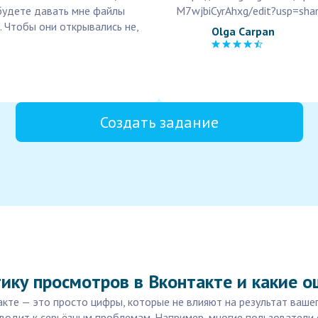
ы будете давать мне файлы
M7wjbiCyrAhxg/edit?usp=sha
. Чтобы они открывались не,
Olga Carpan
Создать задание
ику просмотров в Вконтакте и какие 
акте — это просто цифры, которые не влияют на результат ваше
одит к серьёзным проблемам. Например, многие пользователи с