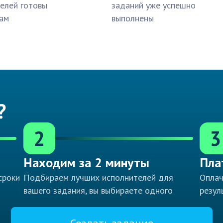
елей готовы
заданий уже успешно
ам
выполнены
?
2
3
Находим за 2 минуты
Пла
сроки
Подбираем лучших исполнителей для
Оплач
вашего задания, вы выбираете одного
резул