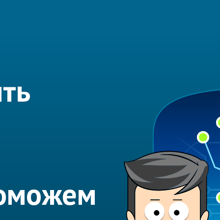
ить
Поможем