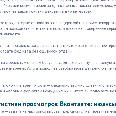
 лайков или комментариев за единственные показатели успеха.
т понять, какой контент действительно интересен.
смотров, которые обновляются с задержкой или вовсе некоррек
ногда пользователи пытаются использовать непроверенные серви
и аккаунта.
ют, как правильно запросить статистику или как её интерпрети
к трате бюджета без ощутимой отдачи.
сты с реальным опытом берут на себя задачу получить полную и
сть измерений. Услуга позволяет разобраться в деталях, оптим
.
вы экономите время и силы — специалисты с многолетним опытом
ва и удобным форматом коммуникации. В итоге вы получаете не 
тистики просмотров Вконтакте: нюанс
те — задача не настолько простая, как кажется на первый взгл