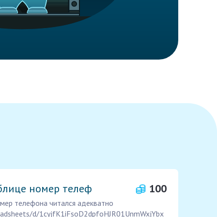
аблице номер телеф
100
омер телефона читался адекватно
readsheets/d/1cyjfK1iFsoD2dpfoHJR01UnmWxjYbx