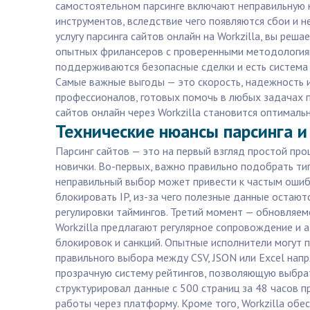
самостоятельном парсинге включают неправильную 
инструментов, вследствие чего появляются сбои и 
услугу парсинга сайтов онлайн на Workzilla, вы реш
опытных фрилансеров с проверенными методологиям
поддерживаются безопасные сделки и есть система о
Самые важные выгоды — это скорость, надежность и
профессионалов, готовых помочь в любых задачах па
сайтов онлайн через Workzilla становится оптимальн
Технические нюансы парсинга и
Парсинг сайтов — это на первый взгляд простой про
новички. Во-первых, важно правильно подобрать ти
неправильный выбор может привести к частым ошибк
блокировать IP, из-за чего полезные данные остаю
регулировки таймингов. Третий момент — обновляемо
Workzilla предлагают регулярное сопровождение и 
блокировок и санкций. Опытные исполнители могут 
правильного выбора между CSV, JSON или Excel нап
прозрачную систему рейтингов, позволяющую выбрат
структурировал данные с 500 страниц за 48 часов п
работы через платформу. Кроме того, Workzilla обе