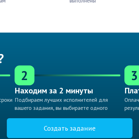
ам
выполнены
?
2
3
Находим за 2 минуты
Пла
сроки
Подбираем лучших исполнителей для
Оплач
вашего задания, вы выбираете одного
резул
Создать задание