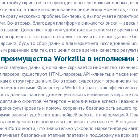
настройку скриптов, что приводит к потере важных данных; ис
неточности; а также игнорирование юридических моментов, что 
аете сразу несколько проблем. Во-первых, вы получаете гарант
и. Во-вторых, благодаря платформе снижаются риски — здесь 
тзывов. Дополняет картину удобство: вы экономите время и си
 прозрачность, которые позволяют получить точные данные без
рсинга, будь то сбор данных для маркетинга, исследований или
ым решением для тех, кто ценит свое время и качество результа
 преимущества Workzilla в исполнении 
цесс загрузки данных, но за ним скрывается множество технич
п парсера: существуют HTML-парсеры, API-клиенты, а также ин
ам в структуре данных. Во-вторых, существуют ограничения на
тся недоступными. Фрилансеры Workzilla знают, как эффективно
сть данных: парсинг должен учитывать изменения в верстке сай
адаптацию скриптов. Четвертое — юридические аспекты: важно 
проконсультировать и помочь сохранить безопасность вашего п
рямую зависит удобство дальнейшей работы с информацией. Пом
ь проверенного исполнителя с релевантным опытом. В недавнем
ри 98% точности, что значительно ускорило маркетинговую кам
спечивает безопасные этапные платежи и поддержку на всех эта