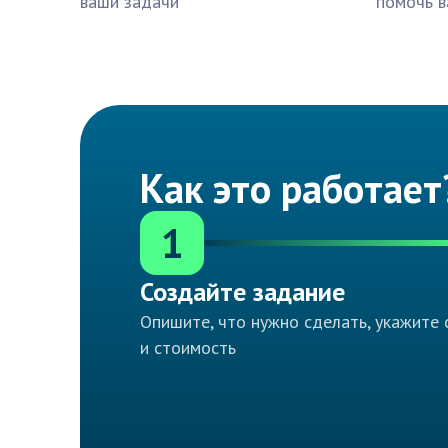
ваши задачи
помочь в
Как это работает
1
Создайте задание
Опишите, что нужно сделать, укажите 
и стоимость