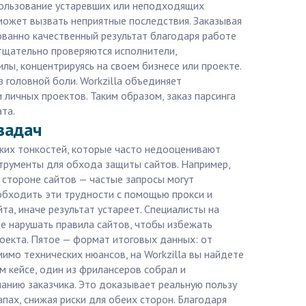
пользование устаревших или неподходящих
может вызвать неприятные последствия. Заказывая
ированно качественный результат благодаря работе
тщательно проверяются исполнители,
лы, концентрируясь на своем бизнесе или проекте.
 головной боли. Workzilla объединяет
 личных проектов. Таким образом, заказ парсинга
та.
задач
еских тонкостей, которые часто недооценивают
струменты для обхода защиты сайтов. Например,
 стороне сайтов — частые запросы могут
 обходить эти трудности с помощью прокси и
та, иначе результат устареет. Специалисты на
не нарушать правила сайтов, чтобы избежать
роекта. Пятое — формат итоговых данных: от
имо технических нюансов, на Workzilla вы найдете
 кейсе, один из фрилансеров собрал и
панию заказчика. Это доказывает реальную пользу
пах, снижая риски для обеих сторон. Благодаря