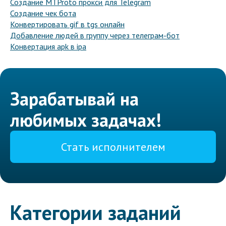
Создание MTProto прокси для Telegram
Создание чек бота
Конвертировать gif в tgs онлайн
Добавление людей в группу через телеграм-бот
Конвертация apk в ipa
Зарабатывай на
любимых задачах!
Стать исполнителем
Категории заданий