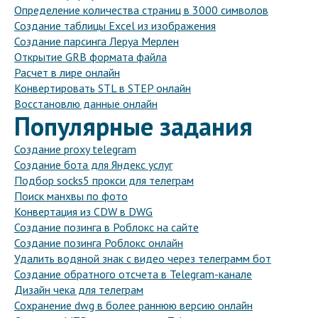
Определение количества страниц в 3000 символов
Создание таблицы Excel из изображения
Создание парсинга Леруа Мерлен
Открытие GRB формата файла
Расчет в лире онлайн
Конвертировать STL в STEP онлайн
Восстановлю данные онлайн
Популярные задания
Создание proxy telegram
Создание бота для Яндекс услуг
Подбор socks5 прокси для телеграм
Поиск манхвы по фото
Конвертация из CDW в DWG
Создание позинга в Роблокс на сайте
Создание позинга Роблокс онлайн
Удалить водяной знак с видео через телеграмм бот
Создание обратного отсчета в Telegram-канале
Дизайн чека для телеграм
Сохранение dwg в более раннюю версию онлайн