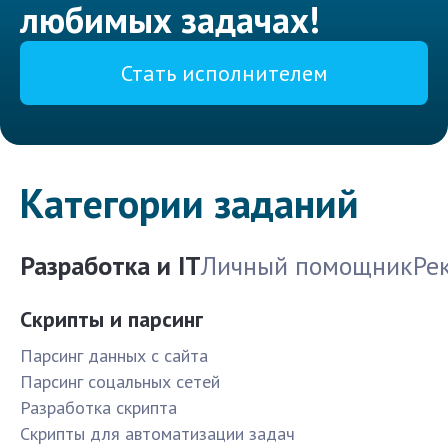
любимых задачах!
Стать исполнителем
Категории заданий
Разработка и IT
Личный помощник
Ре
Скрипты и парсинг
Парсинг данных с сайта
Парсинг соцальных сетей
Разработка скрипта
Скрипты для автоматизации задач