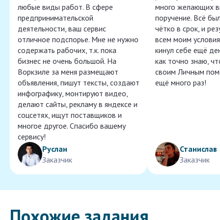
любые виды работ. В сфере
много желающих в
предпринимательской
поручение. Всё бы
деятельности, ваш сервис
чётко в срок, и ре
отличное подспорье. Мне не нужно
всем моим условия
содержать рабочих, т.к. пока
кинул себе ещё ден
бизнес не очень большой. На
как точно знаю, ч
Воркзиле за меня размещают
своим Личным пом
объявления, пишут тексты, создают
ещё много раз!
инфографику, монтируют видео,
делают сайты, рекламу в яндексе и
соцсетях, ищут поставщиков и
многое другое. Спасибо вашему
сервису!
Руслан
Станислав
Заказчик
Заказчик
Похожие задания