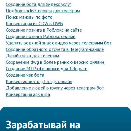
Создание бота для Яндекс услуг
Подбор socks5 прокси для телеграм
Поиск манхвы по фото
Конвертация из CDW в DWG
Создание позинга в Роблокс на сайте
Создание позинга Роблокс онлайн
Удалить водяной знак с видео через телеграмм бот
Создание обратного отсчета в Telegram-канале
Дизайн чека для телеграм
Сохранение dwg в более раннюю версию онлайн
Создание MTProto прокси для Telegram
Создание чек бота
Конвертировать gif в tgs онлайн
Добавление людей в группу через телеграм-бот
Конвертация apk в ipa
Зарабатывай на