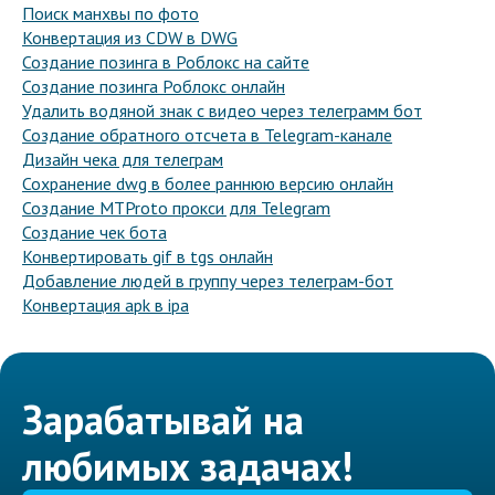
Поиск манхвы по фото
Конвертация из CDW в DWG
Создание позинга в Роблокс на сайте
Создание позинга Роблокс онлайн
Удалить водяной знак с видео через телеграмм бот
Создание обратного отсчета в Telegram-канале
Дизайн чека для телеграм
Сохранение dwg в более раннюю версию онлайн
Создание MTProto прокси для Telegram
Создание чек бота
Конвертировать gif в tgs онлайн
Добавление людей в группу через телеграм-бот
Конвертация apk в ipa
Зарабатывай на
любимых задачах!