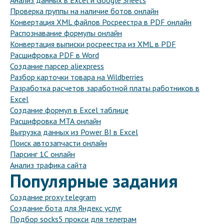
Анализ данных в Excel и Google Sheets
Проверка группы на наличие ботов онлайн
Конвертация XML файлов Росреестра в PDF онлайн
Распознавание формулы онлайн
Конвертация выписки росреестра из XML в PDF
Расшифровка PDF в Word
Создание парсер aliexpress
Разбор карточки товара на Wildberries
Разработка расчетов заработной платы работников в
Excel
Создание формул в Excel таблице
Расшифровка МТА онлайн
Выгрузка данных из Power BI в Excel
Поиск автозапчасти онлайн
Парсинг 1С онлайн
Анализ трафика сайта
Популярные задания
Создание proxy telegram
Создание бота для Яндекс услуг
Подбор socks5 прокси для телеграм