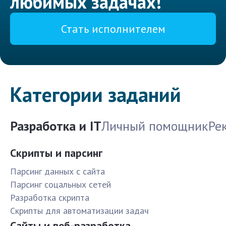
любимых задачах!
Стать исполнителем
Категории заданий
Разработка и IT
Личный помощник
Ре
Скрипты и парсинг
Парсинг данных с сайта
Парсинг соцальных сетей
Разработка скрипта
Скрипты для автоматизации задач
Сайты и веб-разработка