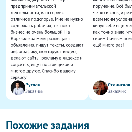
предпринимательской
поручение. Всё бы
деятельности, ваш сервис
чётко в срок, и ре
отличное подспорье. Мне не нужно
всем моим условия
содержать рабочих, т.к. пока
кинул себе ещё ден
бизнес не очень большой. На
как точно знаю, ч
Воркзиле за меня размещают
своим Личным пом
объявления, пишут тексты, создают
ещё много раз!
инфографику, монтируют видео,
делают сайты, рекламу в яндексе и
соцсетях, ищут поставщиков и
многое другое. Спасибо вашему
сервису!
Руслан
Станислав
Заказчик
Заказчик
Похожие задания