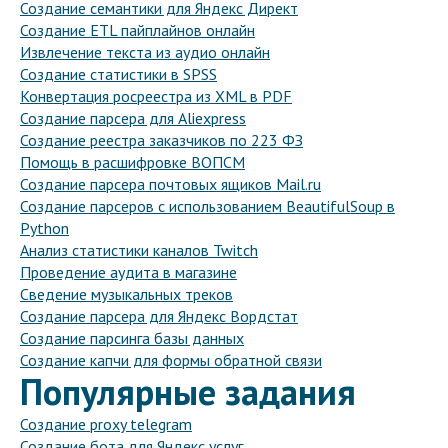
Создание семантики для Яндекс Директ
Создание ETL пайплайнов онлайн
Извлечение текста из аудио онлайн
Создание статистики в SPSS
Конвертация росреестра из XML в PDF
Создание парсера для Aliexpress
Создание реестра заказчиков по 223 ФЗ
Помощь в расшифровке ВОПСМ
Создание парсера почтовых ящиков Mail.ru
Создание парсеров с использованием BeautifulSoup в
Python
Анализ статистики каналов Twitch
Проведение аудита в магазине
Сведение музыкальных треков
Создание парсера для Яндекс Вордстат
Создание парсинга базы данных
Создание капчи для формы обратной связи
Популярные задания
Создание proxy telegram
Создание бота для Яндекс услуг