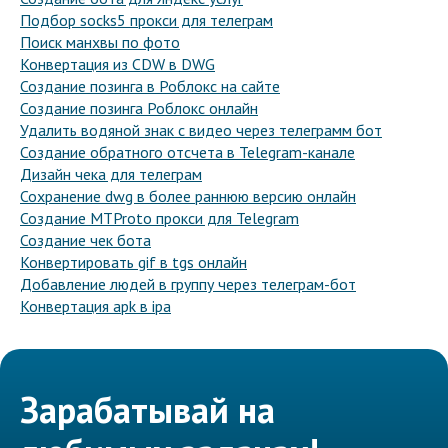
Подбор socks5 прокси для телеграм
Поиск манхвы по фото
Конвертация из CDW в DWG
Создание позинга в Роблокс на сайте
Создание позинга Роблокс онлайн
Удалить водяной знак с видео через телеграмм бот
Создание обратного отсчета в Telegram-канале
Дизайн чека для телеграм
Сохранение dwg в более раннюю версию онлайн
Создание MTProto прокси для Telegram
Создание чек бота
Конвертировать gif в tgs онлайн
Добавление людей в группу через телеграм-бот
Конвертация apk в ipa
Зарабатывай на