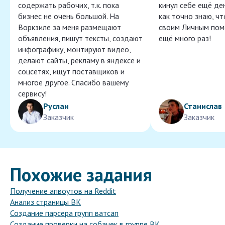
содержать рабочих, т.к. пока
кинул себе ещё ден
бизнес не очень большой. На
как точно знаю, ч
Воркзиле за меня размещают
своим Личным пом
объявления, пишут тексты, создают
ещё много раз!
инфографику, монтируют видео,
делают сайты, рекламу в яндексе и
соцсетях, ищут поставщиков и
многое другое. Спасибо вашему
сервису!
Руслан
Станислав
Заказчик
Заказчик
Похожие задания
Получение апвоутов на Reddit
Анализ страницы ВК
Создание парсера групп ватсап
Создание проверки на собачек в группе ВК