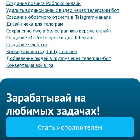
Создание позинга Роблокс онлайн
Удалить водяной знак с видео через телеграмм бот
Создание обратного отсчета в Telegram-канале
Дизайн чека для телеграм
Сохранение dwg в более раннюю версию онлайн
Создание MTProto прокси для Telegram
Создание чек бота
Конвертировать gif в tgs онлайн
Добавление людей в группу через телеграм-бот
Конвертация apk в ipa
Зарабатывай на
любимых задачах!
Стать исполнителем