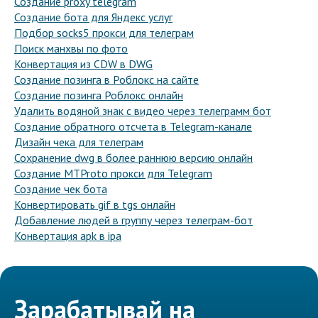
Создание proxy telegram
Создание бота для Яндекс услуг
Подбор socks5 прокси для телеграм
Поиск манхвы по фото
Конвертация из CDW в DWG
Создание позинга в Роблокс на сайте
Создание позинга Роблокс онлайн
Удалить водяной знак с видео через телеграмм бот
Создание обратного отсчета в Telegram-канале
Дизайн чека для телеграм
Сохранение dwg в более раннюю версию онлайн
Создание MTProto прокси для Telegram
Создание чек бота
Конвертировать gif в tgs онлайн
Добавление людей в группу через телеграм-бот
Конвертация apk в ipa
Зарабатывай на