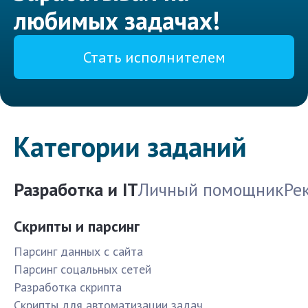
любимых задачах!
Стать исполнителем
Категории заданий
Разработка и IT
Личный помощник
Ре
Скрипты и парсинг
Парсинг данных с сайта
Парсинг соцальных сетей
Разработка скрипта
Скрипты для автоматизации задач