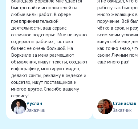
Благодаря Воркзиле мне удаётся
Я не ожидал, что 
быстро найти исполнителей на
работу так быстро,
любые виды работ. В сфере
много желающих в
предпринимательской
поручение. Всё бы
деятельности, ваш сервис
чётко в срок, и ре
отличное подспорье. Мне не нужно
всем моим условия
содержать рабочих, т.к. пока
кинул себе ещё ден
бизнес не очень большой. На
как точно знаю, ч
Воркзиле за меня размещают
своим Личным пом
объявления, пишут тексты, создают
ещё много раз!
инфографику, монтируют видео,
делают сайты, рекламу в яндексе и
соцсетях, ищут поставщиков и
многое другое. Спасибо вашему
сервису!
Руслан
Станислав
Заказчик
Заказчик