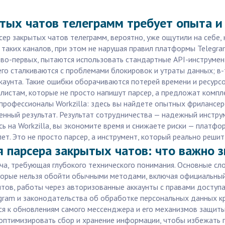
тых чатов телеграмм требует опыта и
ер закрытых чатов телеграмм, вероятно, уже ощутили на себе, 
таких каналов, при этом не нарушая правил платформы Telegram
 во-первых, пытаются использовать стандартные API-инструмен
его сталкиваются с проблемами блокировок и утраты данных; в
каунта. Такие ошибки оборачиваются потерей времени и ресурсо
листам, которые не просто напишут парсер, а предложат компл
 профессионалы Workzilla: здесь вы найдете опытных фрилансер
енный результат. Результат сотрудничества — надежный инстру
сь на Workzilla, вы экономите время и снижаете риски — платф
т. Это не просто парсер, а инструмент, который реально решит
я парсера закрытых чатов: что важно з
ча, требующая глубокого технического понимания. Основные сл
оторые нельзя обойти обычными методами, включая официальный
тов, работы через авторизованные аккаунты с правами доступа
gram и законодательства об обработке персональных данных кр
я к обновлениям самого мессенджера и его механизмов защиты
птимизировать сбор и хранение информации, чтобы избежать пер