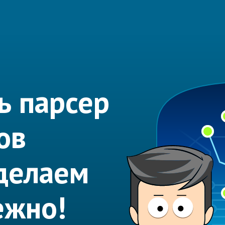
ь парсер
ов
делаем
ежно!