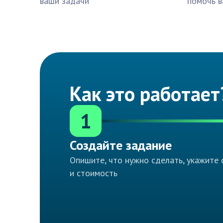
ваши задачи
помочь в
Как это работает
1
Создайте задание
Опишите, что нужно сделать, укажите 
и стоимость