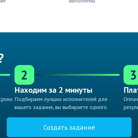
ам
выполнены
?
2
3
Находим за 2 минуты
Пла
сроки
Подбираем лучших исполнителей для
Оплач
вашего задания, вы выбираете одного
резул
Создать задание