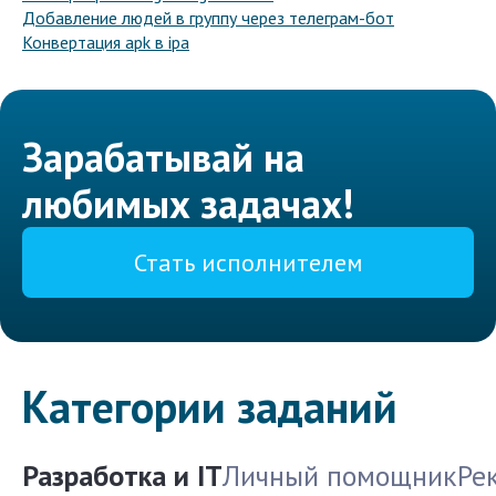
Добавление людей в группу через телеграм-бот
Конвертация apk в ipa
Зарабатывай на
любимых задачах!
Стать исполнителем
Категории заданий
Разработка и IT
Личный помощник
Ре