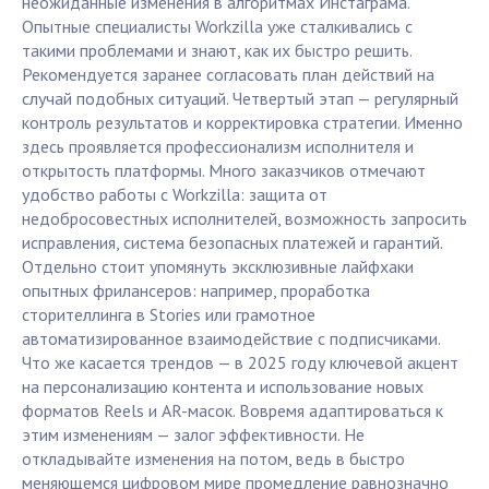
неожиданные изменения в алгоритмах Инстаграма.
Опытные специалисты Workzilla уже сталкивались с
такими проблемами и знают, как их быстро решить.
Рекомендуется заранее согласовать план действий на
случай подобных ситуаций. Четвертый этап — регулярный
контроль результатов и корректировка стратегии. Именно
здесь проявляется профессионализм исполнителя и
открытость платформы. Много заказчиков отмечают
удобство работы с Workzilla: защита от
недобросовестных исполнителей, возможность запросить
исправления, система безопасных платежей и гарантий.
Отдельно стоит упомянуть эксклюзивные лайфхаки
опытных фрилансеров: например, проработка
сторителлинга в Stories или грамотное
автоматизированное взаимодействие с подписчиками.
Что же касается трендов — в 2025 году ключевой акцент
на персонализацию контента и использование новых
форматов Reels и AR-масок. Вовремя адаптироваться к
этим изменениям — залог эффективности. Не
откладывайте изменения на потом, ведь в быстро
меняющемся цифровом мире промедление равнозначно