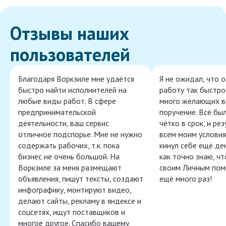
Отзывы наших
пользователей
Благодаря Воркзиле мне удаётся
Я не ожидал, что 
быстро найти исполнителей на
работу так быстро,
любые виды работ. В сфере
много желающих в
предпринимательской
поручение. Всё бы
деятельности, ваш сервис
чётко в срок, и ре
отличное подспорье. Мне не нужно
всем моим условия
содержать рабочих, т.к. пока
кинул себе ещё ден
бизнес не очень большой. На
как точно знаю, ч
Воркзиле за меня размещают
своим Личным пом
объявления, пишут тексты, создают
ещё много раз!
инфографику, монтируют видео,
делают сайты, рекламу в яндексе и
соцсетях, ищут поставщиков и
многое другое. Спасибо вашему