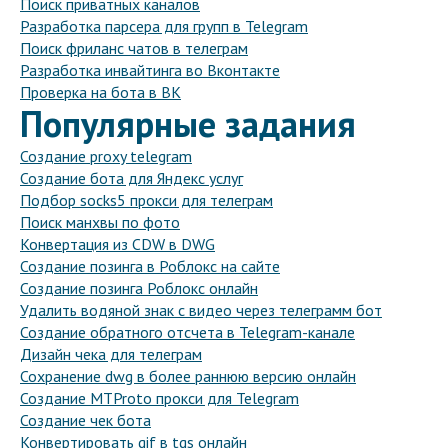
Поиск приватных каналов
Разработка парсера для групп в Telegram
Поиск фриланс чатов в телеграм
Разработка инвайтинга во Вконтакте
Проверка на бота в ВК
Популярные задания
Создание proxy telegram
Создание бота для Яндекс услуг
Подбор socks5 прокси для телеграм
Поиск манхвы по фото
Конвертация из CDW в DWG
Создание позинга в Роблокс на сайте
Создание позинга Роблокс онлайн
Удалить водяной знак с видео через телеграмм бот
Создание обратного отсчета в Telegram-канале
Дизайн чека для телеграм
Сохранение dwg в более раннюю версию онлайн
Создание MTProto прокси для Telegram
Создание чек бота
Конвертировать gif в tgs онлайн