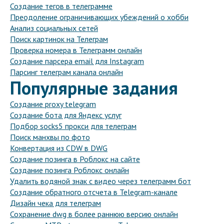
Создание тегов в телеграмме
Преодоление ограничивающих убеждений о хобби
Анализ социальных сетей
Поиск картинок на Телеграм
Проверка номера в Телеграмм онлайн
Создание парсера email для Instagram
Парсинг телеграм канала онлайн
Популярные задания
Создание proxy telegram
Создание бота для Яндекс услуг
Подбор socks5 прокси для телеграм
Поиск манхвы по фото
Конвертация из CDW в DWG
Создание позинга в Роблокс на сайте
Создание позинга Роблокс онлайн
Удалить водяной знак с видео через телеграмм бот
Создание обратного отсчета в Telegram-канале
Дизайн чека для телеграм
Сохранение dwg в более раннюю версию онлайн