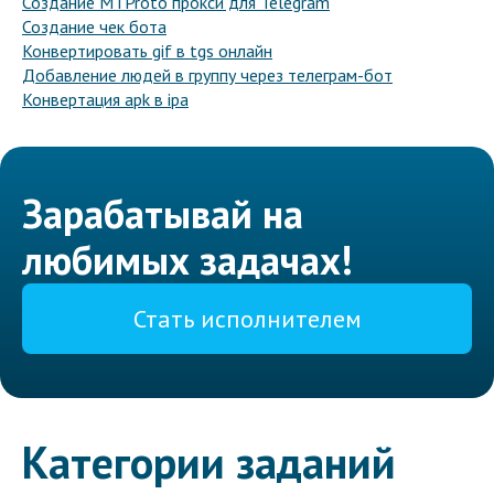
Создание MTProto прокси для Telegram
Создание чек бота
Конвертировать gif в tgs онлайн
Добавление людей в группу через телеграм-бот
Конвертация apk в ipa
Зарабатывай на
любимых задачах!
Стать исполнителем
Категории заданий