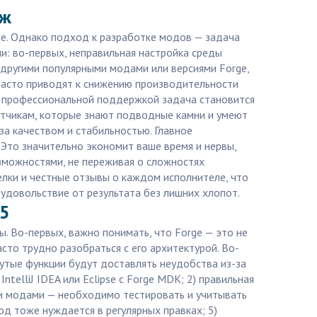
дж
rge. Однако подход к разработке модов — задача
и: во-первых, неправильная настройка среды
с другими популярными модами или версиями Forge,
 часто приводят к снижению производительности
 с профессиональной поддержкой задача становится
ботчикам, которые знают подводные камни и умеют
за качеством и стабильностью. Главное
Это значительно экономит ваше время и нервы,
зможностями, не переживая о сложностях
елки и честные отзывы о каждом исполнителе, что
удовольствие от результата без лишних хлопот.
.5
. Во-первых, важно понимать, что Forge — это не
сто трудно разобраться с его архитектурой. Во-
утые функции будут доставлять неудобства из-за
telliJ IDEA или Eclipse с Forge MDK; 2) правильная
ими модами — необходимо тестировать и учитывать
од тоже нуждается в регулярных правках; 5)