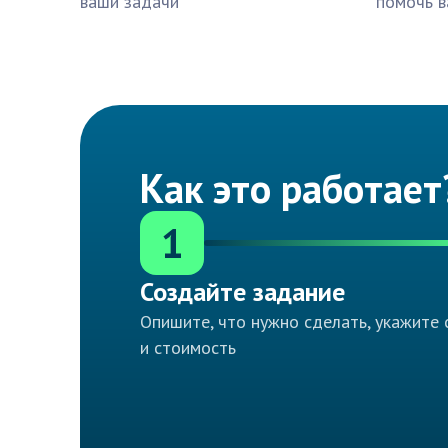
ваши задачи
помочь в
Как это работает
1
Создайте задание
Опишите, что нужно сделать, укажите 
и стоимость