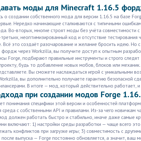
авать моды для Minecraft 1.16.5 фор
сь о создании собственного мода для версии 1.16.5 на базе Fo
первые. Нередко начинающие сталкиваются с типичными ошибкам
ода. Во-вторых, многие строят моды без учёта совместимости 
В-третьих, неоптимизированный код и отсутствие тестирования
е. Всё это создаёт разочарование и желание бросить идею. Но
.5 фордж через Workzilla, вы получите доступ к опытным разра
сы Forge, подбирают правильные инструменты и строго следят 
оекту, будь то добавление новых мобов, блоков или механик. 
едставляете. Вы сможете наслаждаться игрой с уникальными во
Workzilla, вы дополнительно получаете гарантию безопасной сд
лансерами. В итоге — мод, который действительно работает, и 
дхода при создании модов Forge 1.16
ует понимания специфики этой версии и особенностей платформы
среда с собственными API и правилами. Из-за чего новичкам ча
мод должен работать быстро и стабильно, иначе даже самые кр
и включают: 1) настройки среды разработки — чаще всего это In
ежать конфликтов при загрузке игры; 3) совместимость с друг
после выпуска — Forge постоянно обновляется, а значит, ваш м