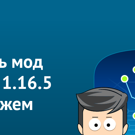
ь мод
 1.16.5
ожем