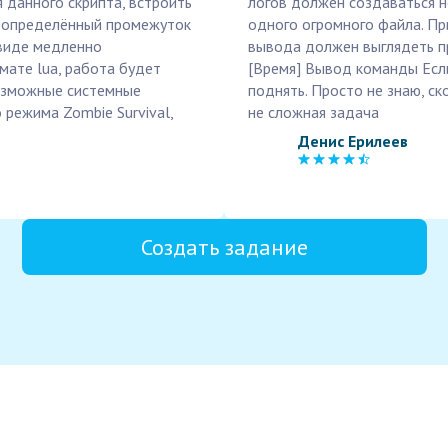
я данного скрипта, встроить
логов должен создаваться н
я определённый промежуток
одного огромного файла. Пр
 виде медленно
вывода должен выглядеть п
мате lua, работа будет
[Время] Вывод команды Если
возможные системные
поднять. Просто не знаю, с
 режима Zombie Survival,
не сложная задача
Денис Ерилеев
Создать задание