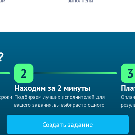
ам
выполнены
?
2
3
Находим за 2 минуты
Пла
сроки
Подбираем лучших исполнителей для
Оплач
вашего задания, вы выбираете одного
резул
Создать задание