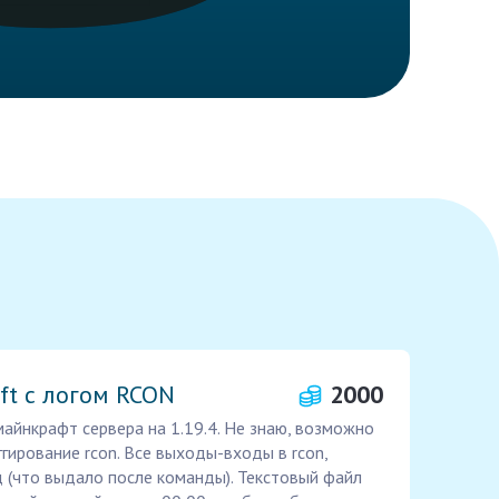
ft с логом RCON
2000
майнкрафт сервера на 1.19.4. Не знаю, возможно
ггирование rcon. Все выходы-входы в rcon,
 (что выдало после команды). Текстовый файл