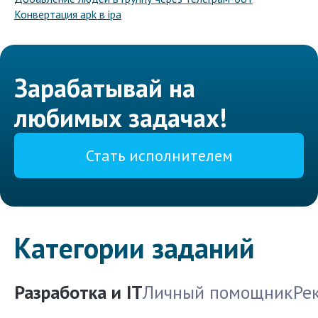
Конвертация apk в ipa
Зарабатывай на
любимых задачах!
Стать исполнителем
Категории заданий
Разработка и IT
Личный помощник
Ре