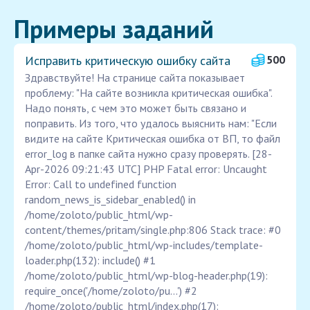
Примеры заданий
Исправить критическую ошибку сайта
500
Здравствуйте! На странице сайта показывает
проблему: "На сайте возникла критическая ошибка".
Надо понять, с чем это может быть связано и
поправить. Из того, что удалось выяснить нам: "Если
видите на сайте Критическая ошибка от ВП, то файл
error_log в папке сайта нужно сразу проверять. [28-
Apr-2026 09:21:43 UTC] PHP Fatal error: Uncaught
Error: Call to undefined function
random_news_is_sidebar_enabled() in
/home/zoloto/public_html/wp-
content/themes/pritam/single.php:806 Stack trace: #0
/home/zoloto/public_html/wp-includes/template-
loader.php(132): include() #1
/home/zoloto/public_html/wp-blog-header.php(19):
require_once('/home/zoloto/pu...') #2
/home/zoloto/public_html/index.php(17):