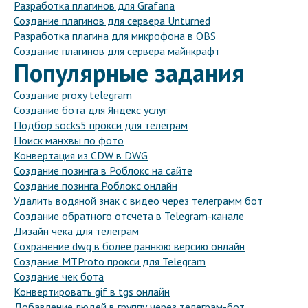
Разработка плагинов для Grafana
Создание плагинов для сервера Unturned
Разработка плагина для микрофона в OBS
Создание плагинов для сервера майнкрафт
Популярные задания
Создание proxy telegram
Создание бота для Яндекс услуг
Подбор socks5 прокси для телеграм
Поиск манхвы по фото
Конвертация из CDW в DWG
Создание позинга в Роблокс на сайте
Создание позинга Роблокс онлайн
Удалить водяной знак с видео через телеграмм бот
Создание обратного отсчета в Telegram-канале
Дизайн чека для телеграм
Сохранение dwg в более раннюю версию онлайн
Создание MTProto прокси для Telegram
Создание чек бота
Конвертировать gif в tgs онлайн
Добавление людей в группу через телеграм-бот