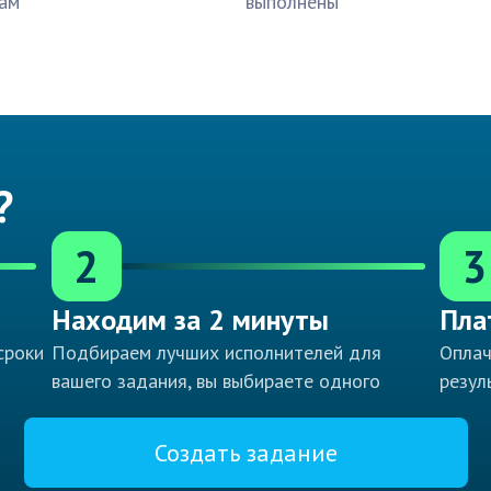
ам
выполнены
?
2
3
Находим за 2 минуты
Пла
сроки
Подбираем лучших исполнителей для
Оплач
вашего задания, вы выбираете одного
резул
Создать задание