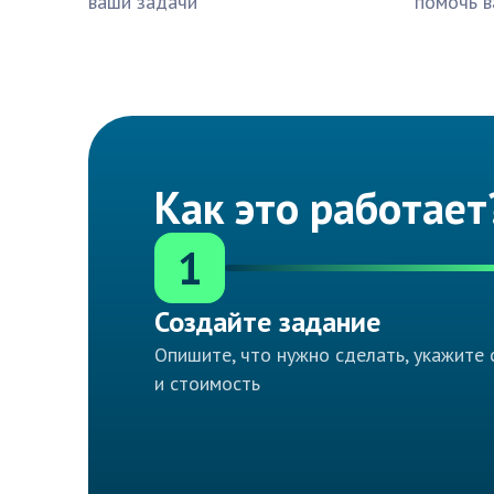
ваши задачи
помочь в
Как это работает
1
Создайте задание
Опишите, что нужно сделать, укажите 
и стоимость