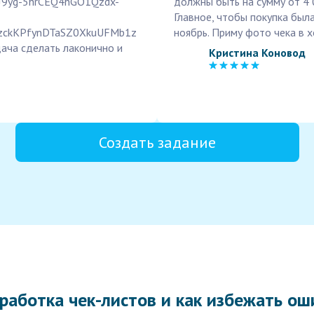
uJ9yg-5hrCEQ4hGO1Qzdx-
должны быть на сумму от 4 0
Главное, чтобы покупка был
aezckKPfynDTaSZ0XkuUFMb1z
ноябрь. Приму фото чека в 
ача сделать лаконично и
Кристина Коновод
Создать задание
работка чек-листов и как избежать ош