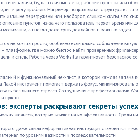
ь свои задачи, будь то личные дела, рабочие проекты или обу
одит к ряду проблем. Например, неправильная структура из-за 
ть излишне перегружены или, наоборот, слишком скупы, что сни
 описание пунктов, из-за чего пользователь теряет время или 
и мотивации, а иногда даже срыв дедлайнов и важных задач.
тов не всегда просто, особенно если важно соблюдение визуал
a — платформе, где можно быстро найти проверенных фрилансер
 цели и стиль. Работа через Workzilla гарантирует безопасное 
аглядный и функциональный чек-лист, в котором каждая задача 
 Такой инструмент помогает держать фокус, минимизировать о
евать без лишнего стресса. Сотрудничая с профессионалами Work
ши нужды.
в: эксперты раскрывают секреты успе
еских нюансов, которые влияют на их эффективность. Среди н
которого даже самая информативная инструкция становится тяжё
материал по уровням важности и последовательности.