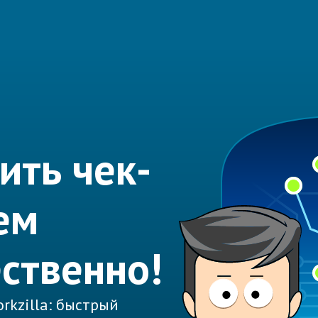
ть чек-
ем
ественно!
rkzilla: быстрый