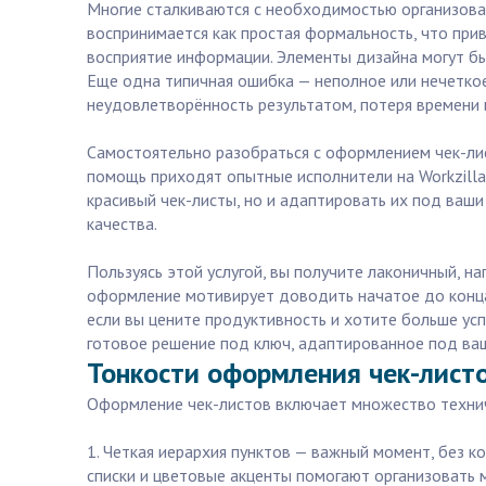
Многие сталкиваются с необходимостью организоват
воспринимается как простая формальность, что прив
восприятие информации. Элементы дизайна могут бы
Еще одна типичная ошибка — неполное или нечеткое
неудовлетворённость результатом, потеря времени 
Самостоятельно разобраться с оформлением чек-лис
помощь приходят опытные исполнители на Workzill
красивый чек-листы, но и адаптировать их под ваши
качества.
Пользуясь этой услугой, вы получите лаконичный, н
оформление мотивирует доводить начатое до конца.
если вы цените продуктивность и хотите больше усп
готовое решение под ключ, адаптированное под ва
Тонкости оформления чек-листо
Оформление чек-листов включает множество технич
1. Четкая иерархия пунктов — важный момент, без 
списки и цветовые акценты помогают организовать 