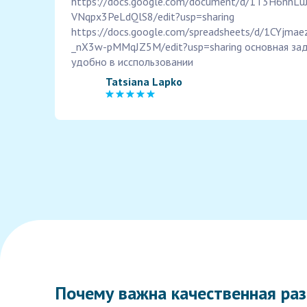
https://docs.google.com/document/d/1T3H6nnL
VNqpx3PeLdQlS8/edit?usp=sharing
https://docs.google.com/spreadsheets/d/1CYjm
_nX3w-pMMqJZ5M/edit?usp=sharing основная зад
удобно в исспользовании
Tatsiana Lapko
Почему важна качественная раз