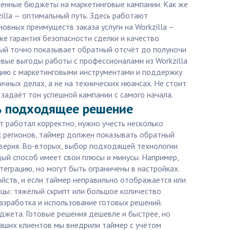
ченные бюджеты на маркетинговые кампании. Как же
lla — оптимальный путь. Здесь работают
вных преимуществ заказа услуги на Workzilla –
е гарантия безопасности сделки и качество
орый точно показывает обратный отсчёт до полуночи
евые выгоды работы с профессионалами из Workzilla
ацию с маркетинговыми инструментами и поддержку
чных делах, а не на технических нюансах. Не стоит
задаёт тон успешной кампании с самого начала.
ть подходящее решение
т работал корректно, нужно учесть несколько
ых регионов, таймер должен показывать обратный
оверия. Во-вторых, выбор подходящей технологии
дый способ имеет свои плюсы и минусы. Например,
теграцию, но могут быть ограничены в настройках.
йств, и если таймер неправильно отображается или
ицы: тяжёлый скрипт или большое количество
разработка и использование готовых решений.
джета. Готовые решения дешевле и быстрее, но
наших клиентов мы внедрили таймер с учётом