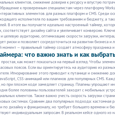
альных клиентов, снижение доверия к ресурсу и впустую потра
Обращение к проверенным специалистам через платформу Workzi
терактивных элементов для разных платформ и CMS. Среди осно
ходящего исполнителя по вашим требованиям и бюджету, а такж
елей. В итоге вы получаете идеально настроенный таймер, кот
х, соответствует дизайну сайта и увеличивает конверсию. Ключ
 и целевую аудиторию, оптимизацию скорости загрузки, интегр
ет риски и позволяет сосредоточиться на развитии бизнеса и ли
й момент — правильный таймер создаёт атмосферу праздника и 
аймера: что важно знать и как выбра
 простая, как может показаться на первый взгляд. Чтобы элемен
часовых поясов. Если вы ориентируетесь на аудиторию из разн
ателя. Игнорирование этого приводит к путанице и снижению д
vaScript, CSS-анимаций или плагинов для популярных CMS. Каж
ь, но при плохом коде замедляет страницу. Плагины упрощают ин
годня более половины пользователей заходят с мобильных устро
иальных клиентов. Также важно учесть скорость загрузки стран
сковых системах. Сравним два популярных подхода: кастомная 
по дизайну и функционалу, но требует большего времени и бю
тствуют индивидуальным запросам. В реальном кейсе одного из 