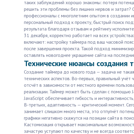
таких заблуждений хорошо знакомы: потеря потенци
решить эти проблемы без лишних нервов и затрат? 
профессионалы с многолетним опытом в создании ин
персональный подход к проекту, быстрый поиск под
результата благодаря отзывам и рейтингу исполнит
31 декабря, корректно работает на всех устройства
включают: настройку таймера под ваш часовой пояс
после завершения проекта. Такой подход минимизиру
оставлять новогоднее украшение сайта на последни
Технические нюансы создания т
Создание таймера до нового года — задача не такая
технических аспектов. Во-первых, правильный учёт 
отсчёт в зависимости от местного времени пользов
реализации. Таймер может быть сделан с помощью Ja
JavaScript обеспечивает гибкость и интерактивност
В-третьих, адаптивность — критический момент. Се
занимает слишком много места, это отпугнёт потенц
графики негативно скажутся на позиции сайта в пои
Кастомизация открывает максимальные возможности 
зачастую уступают по качеству и не всегда соотве