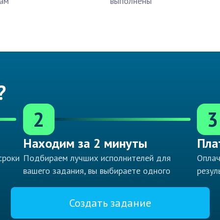
ам
выполнены
?
2
3
Находим за 2 минуты
Пла
сроки
Подбираем лучших исполнителей для
Оплач
вашего задания, вы выбираете одного
резул
Создать задание