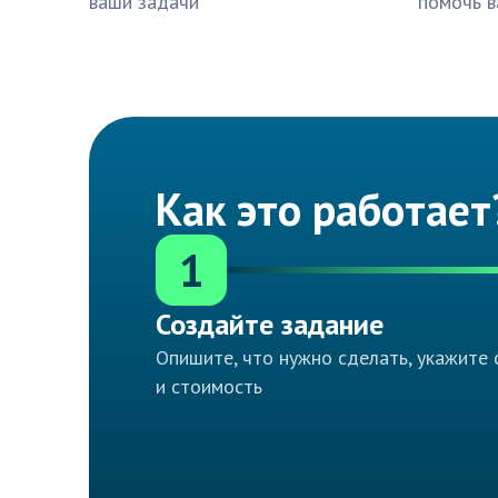
ваши задачи
помочь в
Как это работает
1
Создайте задание
Опишите, что нужно сделать, укажите 
и стоимость