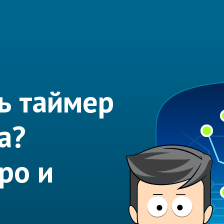
ь таймер
а?
ро и