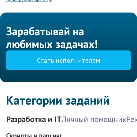
Зарабатывай на
любимых задачах!
Стать исполнителем
Категории заданий
Разработка и IT
Личный помощник
Ре
Скрипты и парсинг