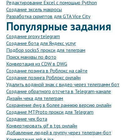
Редактирование Excel с помощью Python
Создание эксель макросы
Разработка скриптов для GTA Vice City
Популярные задания
Создание proxy telegram
Создание бота для Яндекс услуг
Подбор socks5 прокси для телеграм
Поиск манхвы по фото
Конвертация из CDW в DWG
Создание позинга в Роблокс на сайте
Создание позинга Роблокс онлайн
Удалить водяной знак с видео через телеграмм бот
Создание обратного отсчета в Telegram-канале
Дизайн чека для телеграм
Сохранение dwg в более раннюю версию онлайн
Создание MTProto прокси для Telegram
Создание чек бота
Конвертировать gif в tgs онлайн
Добавление людей в группу через телеграм-бот
Конвертация apk в ipa