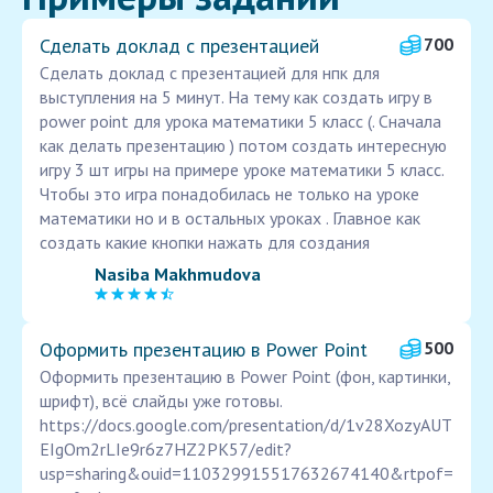
Сделать доклад с презентацией
700
Сделать доклад с презентацией для нпк для
выступления на 5 минут. На тему как создать игру в
power point для урока математики 5 класс (. Сначала
как делать презентацию ) потом создать интересную
игру 3 шт игры на примере уроке математики 5 класс.
Чтобы это игра понадобилась не только на уроке
математики но и в остальных уроках . Главное как
создать какие кнопки нажать для создания
Nasiba Makhmudova
Оформить презентацию в Power Point
500
Оформить презентацию в Power Point (фон, картинки,
шрифт), всё слайды уже готовы.
https://docs.google.com/presentation/d/1v28XozyAUT
EIgOm2rLIe9r6z7HZ2PK57/edit?
usp=sharing&ouid=110329915517632674140&rtpof=