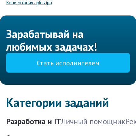
Конвертация apk в ipa
Зарабатывай на
любимых задачах!
Стать исполнителем
Категории заданий
Разработка и IT
Личный помощник
Ре