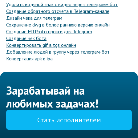
Удалить водяной знак с видео через телеграмм бот
Создание обратного отсчета в Telegram-канале
Дизайн чека для телеграм
Сохранение dwg в более раннюю версию онлайн
Создание MTProto прокси для Telegram
Создание чек бота
Конвертировать gif в tgs онлайн
Добавление людей в группу через телеграм-бот
Конвертация apk в ipa
Зарабатывай на
любимых задачах!
Стать исполнителем