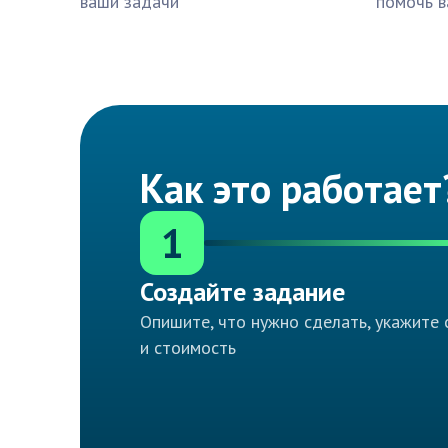
ваши задачи
помочь в
Как это работает
1
Создайте задание
Опишите, что нужно сделать, укажите 
и стоимость