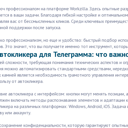
юч профессионалом на платформе Workzilla. Здесь опытные раз
ется в ваши задачи. Благодаря гибкой настройке и оптимально
ляя вас от бессмысленных кликов. Среди ключевых преимуществ 
ной поддержки после запуска.
олько профессионализм, но еще и удобство: быстрый подбор ис
 Это значит, что вы получаете именно тот инструмент, который
втокликера для Телеграмма: что важно
ей сложности, требующая понимания технических аспектов и ог
вия можно автоматизировать стандартными средствами, нередк
 камней является необходимость грамотного управления интер
ользу от автокликера.
вие автокликера с интерфейсом: кнопки могут менять позиции,
лжен включать методы распознавания элементов и адаптации к
икера на различных платформах: Windows, Android, iOS. Задача
у или аккаунту.
сохранение конфиденциальности, которую гарантируют опытные