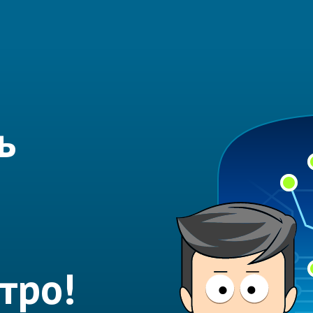
ь
тро!