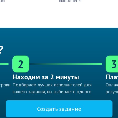
ам
выполнены
?
2
3
Находим за 2 минуты
Пла
сроки
Подбираем лучших исполнителей для
Оплач
вашего задания, вы выбираете одного
резул
Создать задание