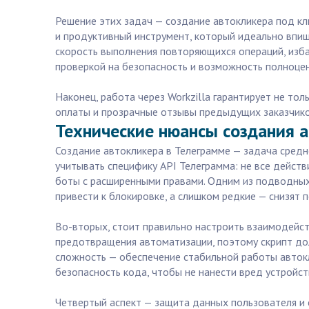
Решение этих задач — создание автокликера под кл
и продуктивный инструмент, который идеально впиш
скорость выполнения повторяющихся операций, избав
проверкой на безопасность и возможность полноцен
Наконец, работа через Workzilla гарантирует не т
оплаты и прозрачные отзывы предыдущих заказчиков.
Технические нюансы создания а
Создание автокликера в Телеграмме — задача средн
учитывать специфику API Телеграмма: не все дейст
боты с расширенными правами. Одним из подводных
привести к блокировке, а слишком редкие — снизят п
Во-вторых, стоит правильно настроить взаимодейст
предотвращения автоматизации, поэтому скрипт до
сложность — обеспечение стабильной работы автокл
безопасность кода, чтобы не нанести вред устройств
Четвертый аспект — защита данных пользователя и 