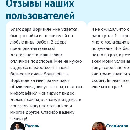
Отзывы наших
пользователей
Благодаря Воркзиле мне удаётся
Я не ожидал, что 
быстро найти исполнителей на
работу так быстро,
любые виды работ. В сфере
много желающих в
предпринимательской
поручение. Всё бы
деятельности, ваш сервис
чётко в срок, и ре
отличное подспорье. Мне не нужно
всем моим условия
содержать рабочих, т.к. пока
кинул себе ещё ден
бизнес не очень большой. На
как точно знаю, ч
Воркзиле за меня размещают
своим Личным пом
объявления, пишут тексты, создают
ещё много раз!
инфографику, монтируют видео,
делают сайты, рекламу в яндексе и
соцсетях, ищут поставщиков и
многое другое. Спасибо вашему
сервису!
Руслан
Станислав