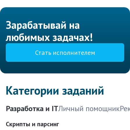
Зарабатывай на
любимых задачах!
Стать исполнителем
Категории заданий
Разработка и IT
Личный помощник
Ре
Скрипты и парсинг