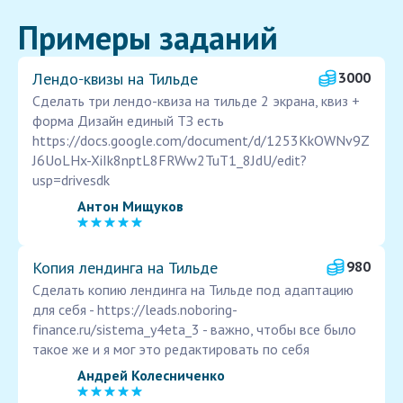
Примеры заданий
Лендо‑квизы на Тильде
3000
Сделать три лендо-квиза на тильде 2 экрана, квиз +
форма Дизайн единый ТЗ есть
https://docs.google.com/document/d/1253KkOWNv9Z
J6UoLHx-XiIk8nptL8FRWw2TuT1_8JdU/edit?
usp=drivesdk
Антон Мищуков
Копия лендинга на Тильде
980
Сделать копию лендинга на Тильде под адаптацию
для себя - https://leads.noboring-
finance.ru/sistema_y4eta_3 - важно, чтобы все было
такое же и я мог это редактировать по себя
Андрей Колесниченко