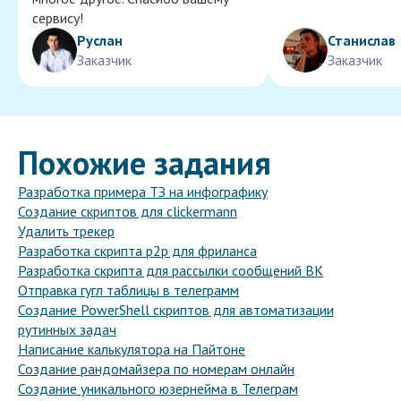
сервису!
Руслан
Станислав
Заказчик
Заказчик
Похожие задания
Разработка примера ТЗ на инфографику
Создание скриптов для clickermann
Удалить трекер
Разработка скрипта p2p для фриланса
Разработка скрипта для рассылки сообщений ВК
Отправка гугл таблицы в телеграмм
Создание PowerShell скриптов для автоматизации
рутинных задач
Написание калькулятора на Пайтоне
Создание рандомайзера по номерам онлайн
Создание уникального юзернейма в Телеграм