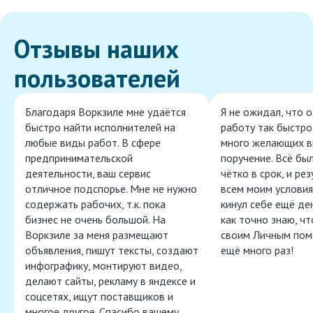
Отзывы наших
пользователей
Благодаря Воркзиле мне удаётся
Я не ожидал, что 
быстро найти исполнителей на
работу так быстро,
любые виды работ. В сфере
много желающих в
предпринимательской
поручение. Всё бы
деятельности, ваш сервис
чётко в срок, и ре
отличное подспорье. Мне не нужно
всем моим условия
содержать рабочих, т.к. пока
кинул себе ещё ден
бизнес не очень большой. На
как точно знаю, ч
Воркзиле за меня размещают
своим Личным пом
объявления, пишут тексты, создают
ещё много раз!
инфографику, монтируют видео,
делают сайты, рекламу в яндексе и
соцсетях, ищут поставщиков и
многое другое. Спасибо вашему