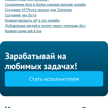
Сохранение dwg в более раннюю версию онлайн
Создание MTProto прокси для Telegram
Создание чек бота
Конвертировать gif в tgs онлайн
Добавление людей в группу через телеграм-бот
Конвертация apk в ipa
Зарабатывай на
любимых задачах!
Стать исполнителем