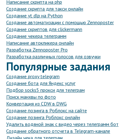
Написание скрипта на php
Создание скрипта для такси онлайн
Создание yt dlp на Python
Создание автоматизации с помощью Zennoposter
Создание скриптов для clickermann
Создание чекера телеграмм
Написание автокликера онлайн
Разработка Zennoposter Pro
Разработка различных голосов для озвучки
Популярные задания
Создание proxy telegram
Создание бота для Яндекс услуг
Подбор socks5 прокси для телеграм
Поиск манхвы по фото
Конвертация из CDW в DWG
Создание позинга в Роблокс на сайте
Создание позинга Роблокс онлайн
Удалить водяной знак с видео через телеграмм бот
Создание обратного отсчета в Telegram-канале
Дизайн чека для телеграм