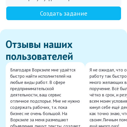
Создать задание
Отзывы наших
пользователей
Благодаря Воркзиле мне удаётся
Я не ожидал, что 
быстро найти исполнителей на
работу так быстро,
любые виды работ. В сфере
много желающих в
предпринимательской
поручение. Всё бы
деятельности, ваш сервис
чётко в срок, и ре
отличное подспорье. Мне не нужно
всем моим условия
содержать рабочих, т.к. пока
кинул себе ещё ден
бизнес не очень большой. На
как точно знаю, ч
Воркзиле за меня размещают
своим Личным пом
объявления, пишут тексты, создают
ещё много раз!