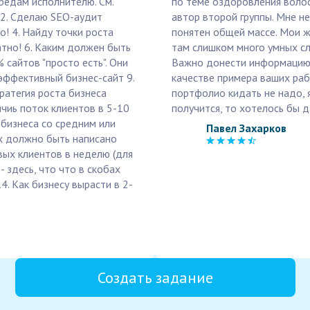
ередам исполнителю. См.
по теме оздоровления волос 
 2. Сделаю SEO-аудит
автор второй группы. Мне н
о! 4. Найду точки роста
понятен общей массе. Мои ж
атно! 6. Каким должен быть
там слишком много умных сло
 сайтов "просто есть". Они
Важно донести информацию в
эффективный бизнес-сайт 9.
качестве примера ваших раб
тратегия роста бизнеса
портфолио кидать не надо, я
ичиь поток клиентов в 5-10
получится, то хотелось бы 
 бизнеса со средним или
Павел Захарков
ах должно быть написано
вых клиентов в неделю (для
 здесь, что что в скобах
. Как бизнесу вырасти в 2-
Создать задание