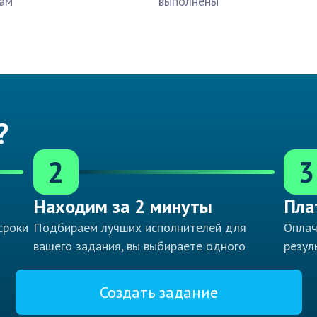
ам
выполнены
?
2
3
Находим за 2 минуты
Пла
сроки
Подбираем лучших исполнителей для
Оплач
вашего задания, вы выбираете одного
резул
Создать задание