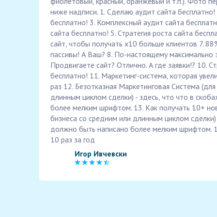
фиолетовый, красный, оранжевый и т.п.). Фото п
ниже надписи. 1. Сделаю аудит сайта бесплатно!
бесплатно! 3. Комплексный аудит сайта бесплатн
сайта бесплатно! 5. Стратегия роста сайта беспл
сайт, чтобы получать х10 больше клиентов 7. 88%
пассивы! А Ваш? 8. По-настоящему максимально 
Продвигаете сайт? Отлично. А где заявки!? 10. С
бесплатно! 11. Маркетинг-система, которая увел
раз 12. Безотказная Маркетинговая Система (для
длинным циклом сделки) - здесь, что что в скоб
более мелким шрифтом. 13. Как получать 10+ но
бизнеса со средним или длинным циклом сделки) -
должно быть написано более мелким шрифтом. 14
10 раз за год
Игор Ивчевски