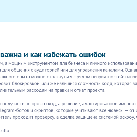
 важна и как избежать ошибок
м, а мощным инструментом для бизнеса и личного использовани
 для общения с аудиторией или для управления каналами. Одна
 должного опыта можно столкнуться с рядом неприятностей: напр
грозит блокировкой, или же излишняя сложность кода, которая
лнительным расходам на правки и откат проекта.
 вы получаете не просто код, а решение, адаптированное именно
elegram-ботов и скриптов, которые учитывают все нюансы — от
нитель проходит проверку, а сделка защищена системой эскроу, 
illa: