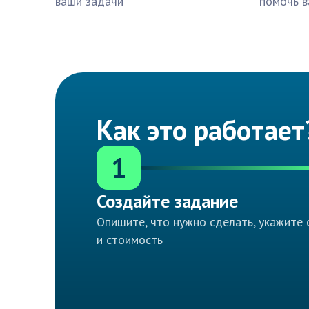
ваши задачи
помочь в
Как это работает
1
Создайте задание
Опишите, что нужно сделать, укажите 
и стоимость