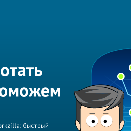
отать
Поможем
rkzilla: быстрый