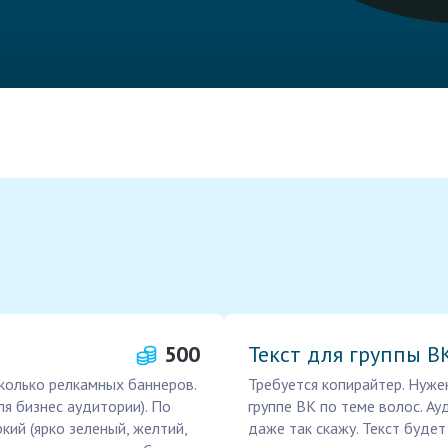
500
Текст для группы В
колько релкамных баннеров.
Требуется копирайтер. Нуже
я бизнес аудитории). По
группе ВК по теме волос. Ау
ркий (ярко зеленый, желтий,
даже так скажу. Текст буде