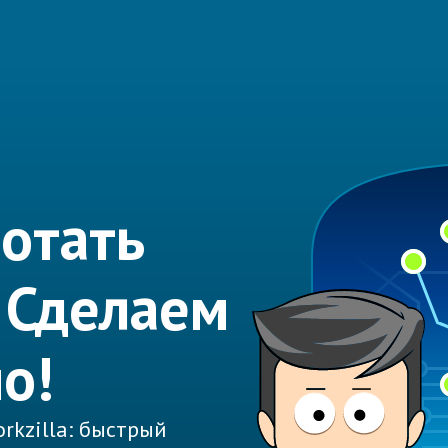
отать
 Сделаем
о!
rkzilla: быстрый