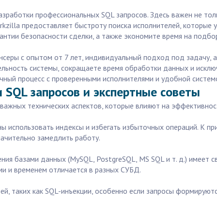
зработки профессиональных SQL запросов. Здесь важен не толь
rkzilla предоставляет быстроту поиска исполнителей, которые 
антии безопасности сделки, а также экономите время на подбо
серы с опытом от 7 лет, индивидуальный подход под задачу, а
ельность системы, сокращаете время обработки данных и искл
рачный процесс с проверенными исполнителями и удобной систем
 SQL запросов и экспертные советы
 важных технических аспектов, которые влияют на эффективност
ны использовать индексы и избегать избыточных операций. К п
ачительно замедлить работу.
ния базами данных (MySQL, PostgreSQL, MS SQL и т. д.) имеет 
ми и временем отличается в разных СУБД.
тей, таких как SQL-инъекции, особенно если запросы формируют