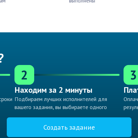
ам
выполнены
?
2
3
Находим за 2 минуты
Пла
сроки
Подбираем лучших исполнителей для
Оплач
вашего задания, вы выбираете одного
резул
Создать задание