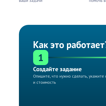
ваши задачи
помочь в
Как это работает
1
Создайте задание
Опишите, что нужно сделать, укажите 
и стоимость