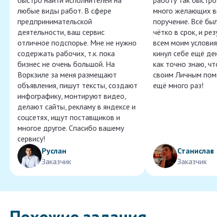
быстро найти исполнителей на
работу так быстро,
любые виды работ. В сфере
много желающих в
предпринимательской
поручение. Всё бы
деятельности, ваш сервис
чётко в срок, и ре
отличное подспорье. Мне не нужно
всем моим условия
содержать рабочих, т.к. пока
кинул себе ещё ден
бизнес не очень большой. На
как точно знаю, ч
Воркзиле за меня размещают
своим Личным пом
объявления, пишут тексты, создают
ещё много раз!
инфографику, монтируют видео,
делают сайты, рекламу в яндексе и
соцсетях, ищут поставщиков и
многое другое. Спасибо вашему
сервису!
Руслан
Станислав
Заказчик
Заказчик
Похожие задания