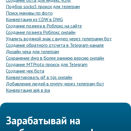
Создание бота для Яндекс услуг
Подбор socks5 прокси для телеграм
Поиск манхвы по фото
Конвертация из CDW в DWG
Создание позинга в Роблокс на сайте
Создание позинга Роблокс онлайн
Удалить водяной знак с видео через телеграмм бот
Создание обратного отсчета в Telegram-канале
Дизайн чека для телеграм
Сохранение dwg в более раннюю версию онлайн
Создание MTProto прокси для Telegram
Создание чек бота
Конвертировать gif в tgs онлайн
Добавление людей в группу через телеграм-бот
Конвертация apk в ipa
Зарабатывай на