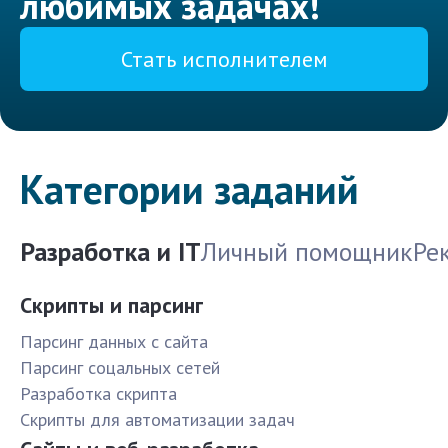
любимых задачах!
Стать исполнителем
Категории заданий
Разработка и IT
Личный помощник
Ре
Скрипты и парсинг
Парсинг данных с сайта
Парсинг соцальных сетей
Разработка скрипта
Скрипты для автоматизации задач