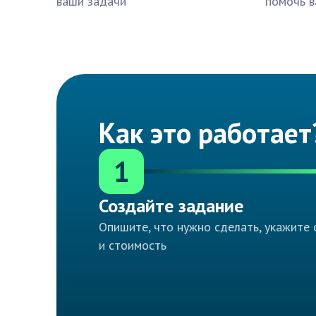
ваши задачи
помочь в
Как это работает
1
Создайте задание
Опишите, что нужно сделать, укажите 
и стоимость