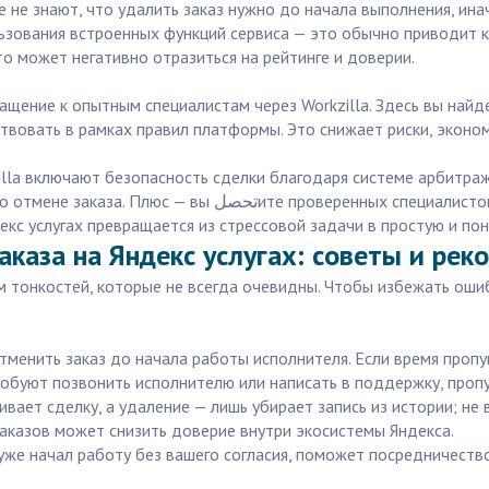
е не знают, что удалить заказ нужно до начала выполнения, ин
ьзования встроенных функций сервиса — это обычно приводит к
о может негативно отразиться на рейтинге и доверии.
ащение к опытным специалистам через Workzilla. Здесь вы най
твовать в рамках правил платформы. Это снижает риски, эконо
la включают безопасность сделки благодаря системе арбитража
 специалистов с реальными отзывами и подтвержденной
декс услугах превращается из стрессовой задачи в простую и по
аказа на Яндекс услугах: советы и ре
ом тонкостей, которые не всегда очевидны. Чтобы избежать оши
 отменить заказ до начала работы исполнителя. Если время проп
робуют позвонить исполнителю или написать в поддержку, пропу
ивает сделку, а удаление — лишь убирает запись из истории; не
 заказов может снизить доверие внутри экосистемы Яндекса.
 уже начал работу без вашего согласия, поможет посредничеств