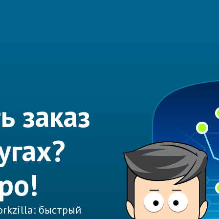
ь заказ
угах?
ро!
rkzilla: быстрый