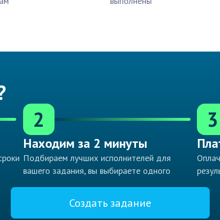
ам
выполнены
?
2
3
Находим за 2 минуты
Пла
сроки
Подбираем лучших исполнителей для
Оплач
вашего задания, вы выбираете одного
резул
Создать задание