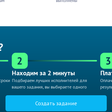
ам
выполнены
?
2
3
Находим за 2 минуты
Пла
сроки
Подбираем лучших исполнителей для
Оплач
вашего задания, вы выбираете одного
резул
Создать задание