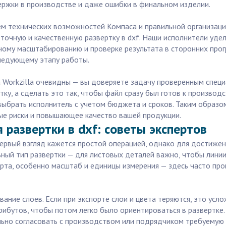
держки в производстве и даже ошибки в финальном изделии.
м технических возможностей Компаса и правильной организацие
точную и качественную развертку в dxf. Наши исполнители уде
ному масштабированию и проверке результата в сторонних прог
следующему этапу работы.
Workzilla очевидны — вы доверяете задачу проверенным специ
тку, а сделать это так, чтобы файл сразу был готов к производ
ыбрать исполнитель с учетом бюджета и сроков. Таким образом
е риски и повышающее качество вашей продукции.
 развертки в dxf: советы экспертов
первый взгляд кажется простой операцией, однако для достижен
ьный тип развертки — для листовых деталей важно, чтобы линии
рта, особенно масштаб и единицы измерения — здесь часто про
ние слоев. Если при экспорте слои и цвета теряются, это усл
ибутов, чтобы потом легко было ориентироваться в развертке. 
ьно согласовать с производством или подрядчиком требуемую