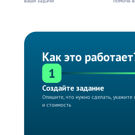
ваши задачи
помочь в
Как это работает
1
Создайте задание
Опишите, что нужно сделать, укажите 
и стоимость