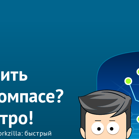
ить
Компасе?
тро!
rkzilla: быстрый