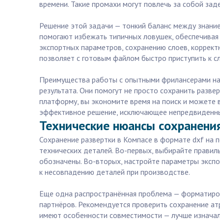
времени. Такие промахи могут повлечь за собой за
Решение этой задачи — тонкий баланс между знание
помогают избежать типичных ловушек, обеспечивая 
экспортных параметров, сохранению слоев, коррект
позволяет с готовым файлом быстро приступить к 
Преимущества работы с опытными фрилансерами на 
результата. Они помогут не просто сохранить развер
платформу, вы экономите время на поиск и можете в
эффективное решение, исключающее непредвиденны
Технические нюансы сохранения
Сохранение развертки в Компасе в формате dxf на 
технических деталей. Во-первых, выбирайте правил
обозначены. Во-вторых, настройте параметры экспо
к несовпадению деталей при производстве.
Еще одна распространённая проблема — форматирова
партнёров. Рекомендуется проверить сохранение атр
имеют особенности совместимости — лучше изначал