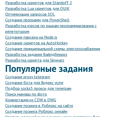
Разработка скриптов для Standoff 2
Разработка Lua скриптов для QUIK
Оптимизация запросов SQL
Создание программ для PowerShell
Разработка курсов по языкам программирования с
репетитором
Создание парсера на Node.js
Создание скриптов на AutoHotkey
Создание принципиальной схемы электроснабжения
Разработка задания Вайлдберриз
Разработка скрипта для Skywars
Популярные задания
Создание proxy telegram
Создание бота для Яндекс услуг
Подбор socks5 прокси для телеграм
Поиск манхвы по фото
Конвертация из CDW в DWG
Создание позинга в Роблокс на сайте
Создание позинга Роблокс онлайн