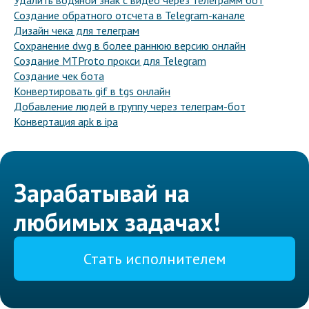
Удалить водяной знак с видео через телеграмм бот
Создание обратного отсчета в Telegram-канале
Дизайн чека для телеграм
Сохранение dwg в более раннюю версию онлайн
Создание MTProto прокси для Telegram
Создание чек бота
Конвертировать gif в tgs онлайн
Добавление людей в группу через телеграм-бот
Конвертация apk в ipa
Зарабатывай на
любимых задачах!
Стать исполнителем