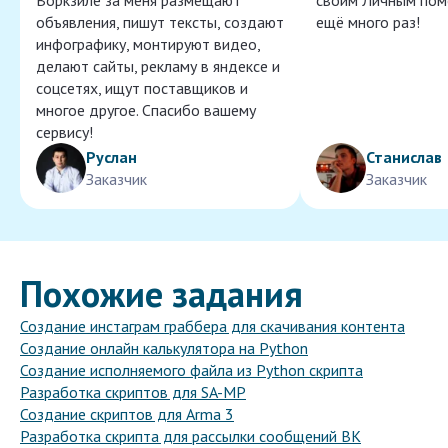
Воркзиле за меня размещают
своим Личным пом
объявления, пишут тексты, создают
ещё много раз!
инфографику, монтируют видео,
делают сайты, рекламу в яндексе и
соцсетях, ищут поставщиков и
многое другое. Спасибо вашему
сервису!
Руслан
Станислав
Заказчик
Заказчик
Похожие задания
Создание инстаграм граббера для скачивания контента
Создание онлайн калькулятора на Python
Создание исполняемого файла из Python скрипта
Разработка скриптов для SA-MP
Создание скриптов для Arma 3
Разработка скрипта для рассылки сообщений ВК