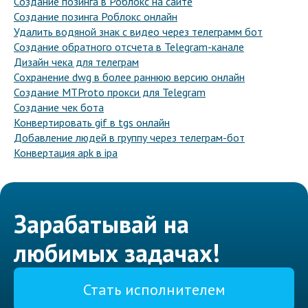
Создание позинга в Роблокс на сайте
Создание позинга Роблокс онлайн
Удалить водяной знак с видео через телеграмм бот
Создание обратного отсчета в Telegram-канале
Дизайн чека для телеграм
Сохранение dwg в более раннюю версию онлайн
Создание MTProto прокси для Telegram
Создание чек бота
Конвертировать gif в tgs онлайн
Добавление людей в группу через телеграм-бот
Конвертация apk в ipa
Зарабатывай на
любимых задачах!
Стать исполнителем