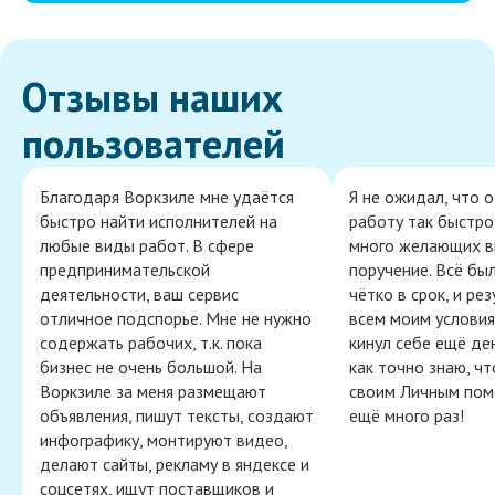
Отзывы наших
пользователей
Благодаря Воркзиле мне удаётся
Я не ожидал, что 
быстро найти исполнителей на
работу так быстро,
любые виды работ. В сфере
много желающих в
предпринимательской
поручение. Всё бы
деятельности, ваш сервис
чётко в срок, и ре
отличное подспорье. Мне не нужно
всем моим условия
содержать рабочих, т.к. пока
кинул себе ещё ден
бизнес не очень большой. На
как точно знаю, ч
Воркзиле за меня размещают
своим Личным пом
объявления, пишут тексты, создают
ещё много раз!
инфографику, монтируют видео,
делают сайты, рекламу в яндексе и
соцсетях, ищут поставщиков и