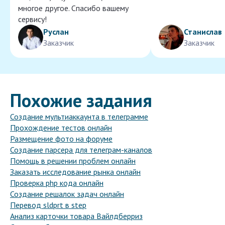
многое другое. Спасибо вашему
сервису!
Руслан
Станислав
Заказчик
Заказчик
Похожие задания
Создание мультиаккаунта в телеграмме
Прохождение тестов онлайн
Размещение фото на форуме
Создание парсера для телеграм-каналов
Помощь в решении проблем онлайн
Заказать исследование рынка онлайн
Проверка php кода онлайн
Создание решалок задач онлайн
Перевод sldprt в step
Анализ карточки товара Вайлдберриз