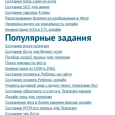
Создание блок-схем из кода
Создание SEO для аниме
Создание парсера 4 плюс
Распознавание формул из изображения в Word
Проверка видео на уникальность онлайн
Конвертация m3d в STL онлайн
Популярные задания
Создание proxy telegram
Создание бота для Яндекс услуг
Подбор socks5 прокси для телеграм
Поиск манхвы по фото
Конвертация из CDW в DWG
Создание позинга в Роблокс на сайте
Создание позинга Роблокс онлайн
Удалить водяной знак с видео через телеграмм бот
Создание обратного отсчета в Telegram-канале
Дизайн чека для телеграм
Сохранение dwg в более раннюю версию онлайн
Создание MTProto прокси для Telegram
Создание чек бота