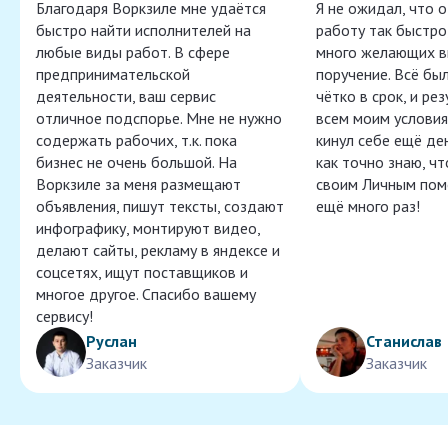
Благодаря Воркзиле мне удаётся
Я не ожидал, что 
быстро найти исполнителей на
работу так быстро,
любые виды работ. В сфере
много желающих в
предпринимательской
поручение. Всё бы
деятельности, ваш сервис
чётко в срок, и ре
отличное подспорье. Мне не нужно
всем моим условия
содержать рабочих, т.к. пока
кинул себе ещё ден
бизнес не очень большой. На
как точно знаю, ч
Воркзиле за меня размещают
своим Личным пом
объявления, пишут тексты, создают
ещё много раз!
инфографику, монтируют видео,
делают сайты, рекламу в яндексе и
соцсетях, ищут поставщиков и
многое другое. Спасибо вашему
сервису!
Руслан
Станислав
Заказчик
Заказчик