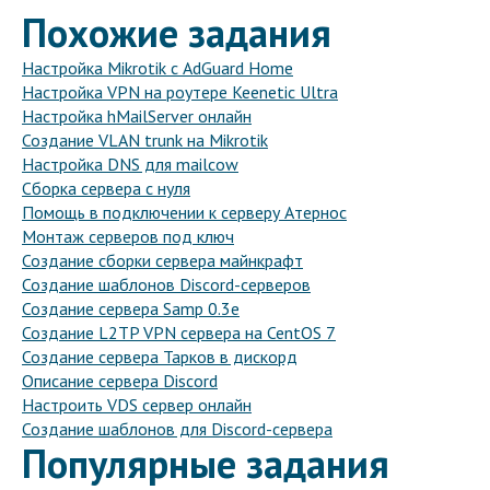
Похожие задания
Настройка Mikrotik с AdGuard Home
Настройка VPN на роутере Keenetic Ultra
Настройка hMailServer онлайн
Создание VLAN trunk на Mikrotik
Настройка DNS для mailcow
Сборка сервера с нуля
Помощь в подключении к серверу Атернос
Монтаж серверов под ключ
Создание сборки сервера майнкрафт
Создание шаблонов Discord-серверов
Создание сервера Samp 0.3e
Создание L2TP VPN сервера на CentOS 7
Создание сервера Тарков в дискорд
Описание сервера Discord
Настроить VDS сервер онлайн
Создание шаблонов для Discord-сервера
Популярные задания