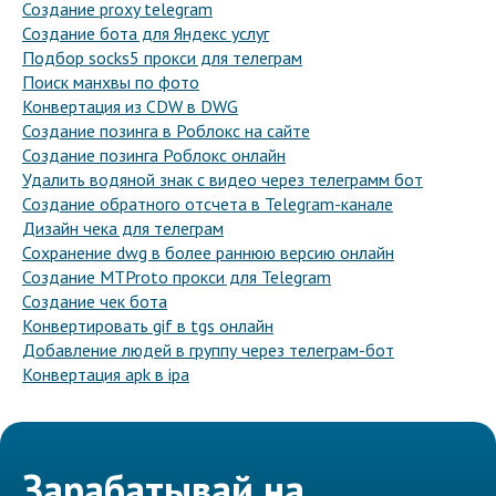
Создание proxy telegram
Создание бота для Яндекс услуг
Подбор socks5 прокси для телеграм
Поиск манхвы по фото
Конвертация из CDW в DWG
Создание позинга в Роблокс на сайте
Создание позинга Роблокс онлайн
Удалить водяной знак с видео через телеграмм бот
Создание обратного отсчета в Telegram-канале
Дизайн чека для телеграм
Сохранение dwg в более раннюю версию онлайн
Создание MTProto прокси для Telegram
Создание чек бота
Конвертировать gif в tgs онлайн
Добавление людей в группу через телеграм-бот
Конвертация apk в ipa
Зарабатывай на