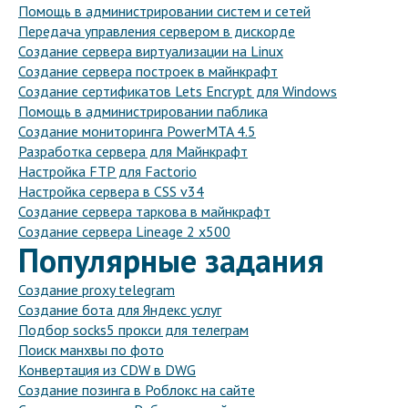
Помощь в администрировании систем и сетей
Передача управления сервером в дискорде
Создание сервера виртуализации на Linux
Создание сервера построек в майнкрафт
Создание сертификатов Lets Encrypt для Windows
Помощь в администрировании паблика
Создание мониторинга PowerMTA 4.5
Разработка сервера для Майнкрафт
Настройка FTP для Factorio
Настройка сервера в CSS v34
Создание сервера таркова в майнкрафт
Создание сервера Lineage 2 x500
Популярные задания
Создание proxy telegram
Создание бота для Яндекс услуг
Подбор socks5 прокси для телеграм
Поиск манхвы по фото
Конвертация из CDW в DWG
Создание позинга в Роблокс на сайте