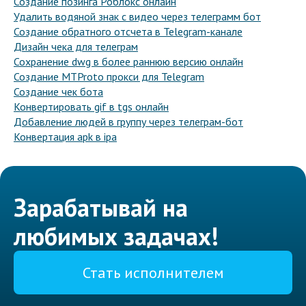
Создание позинга Роблокс онлайн
Удалить водяной знак с видео через телеграмм бот
Создание обратного отсчета в Telegram-канале
Дизайн чека для телеграм
Сохранение dwg в более раннюю версию онлайн
Создание MTProto прокси для Telegram
Создание чек бота
Конвертировать gif в tgs онлайн
Добавление людей в группу через телеграм-бот
Конвертация apk в ipa
Зарабатывай на
любимых задачах!
Стать исполнителем