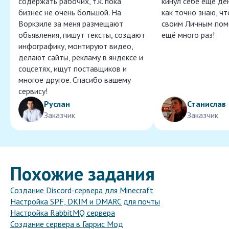
содержать рабочих, т.к. пока
кинул себе ещё ден
бизнес не очень большой. На
как точно знаю, ч
Воркзиле за меня размещают
своим Личным пом
объявления, пишут тексты, создают
ещё много раз!
инфографику, монтируют видео,
делают сайты, рекламу в яндексе и
соцсетях, ищут поставщиков и
многое другое. Спасибо вашему
сервису!
Руслан
Станислав
Заказчик
Заказчик
Похожие задания
Создание Discord-сервера для Minecraft
Настройка SPF, DKIM и DMARC для почты
Настройка RabbitMQ сервера
Создание сервера в Гаррис Мод