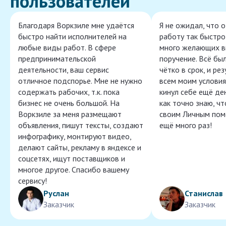
пользователей
Благодаря Воркзиле мне удаётся
Я не ожидал, что 
быстро найти исполнителей на
работу так быстро,
любые виды работ. В сфере
много желающих в
предпринимательской
поручение. Всё бы
деятельности, ваш сервис
чётко в срок, и ре
отличное подспорье. Мне не нужно
всем моим условия
содержать рабочих, т.к. пока
кинул себе ещё ден
бизнес не очень большой. На
как точно знаю, ч
Воркзиле за меня размещают
своим Личным пом
объявления, пишут тексты, создают
ещё много раз!
инфографику, монтируют видео,
делают сайты, рекламу в яндексе и
соцсетях, ищут поставщиков и
многое другое. Спасибо вашему
сервису!
Руслан
Станислав
Заказчик
Заказчик