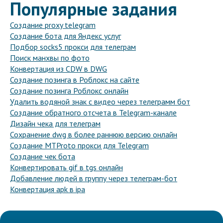
Популярные задания
Создание proxy telegram
Создание бота для Яндекс услуг
Подбор socks5 прокси для телеграм
Поиск манхвы по фото
Конвертация из CDW в DWG
Создание позинга в Роблокс на сайте
Создание позинга Роблокс онлайн
Удалить водяной знак с видео через телеграмм бот
Создание обратного отсчета в Telegram-канале
Дизайн чека для телеграм
Сохранение dwg в более раннюю версию онлайн
Создание MTProto прокси для Telegram
Создание чек бота
Конвертировать gif в tgs онлайн
Добавление людей в группу через телеграм-бот
Конвертация apk в ipa