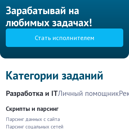
Зарабатывай на
любимых задачах!
Стать исполнителем
Категории заданий
Разработка и IT
Личный помощник
Ре
Скрипты и парсинг
Парсинг данных с сайта
Парсинг соцальных сетей