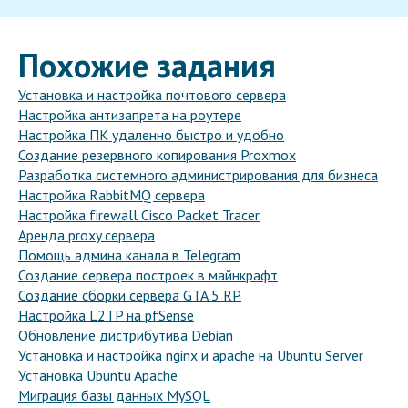
Похожие задания
Установка и настройка почтового сервера
Настройка антизапрета на роутере
Настройка ПК удаленно быстро и удобно
Создание резервного копирования Proxmox
Разработка системного администрирования для бизнеса
Настройка RabbitMQ сервера
Настройка firewall Cisco Packet Tracer
Аренда proxy сервера
Помощь админа канала в Telegram
Создание сервера построек в майнкрафт
Создание сборки сервера GTA 5 RP
Настройка L2TP на pfSense
Обновление дистрибутива Debian
Установка и настройка nginx и apache на Ubuntu Server
Установка Ubuntu Apache
Миграция базы данных MySQL