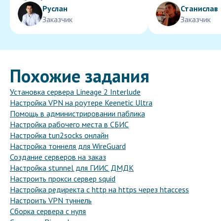
Руслан
Станислав
Заказчик
Заказчик
Похожие задания
Установка сервера Lineage 2 Interlude
Настройка VPN на роутере Keenetic Ultra
Помощь в администрировании паблика
Настройка рабочего места в СБИС
Настройка tun2socks онлайн
Настройка тоннеля для WireGuard
Создание серверов на заказ
Настройка stunnel для ГИИС ДМДК
Настроить прокси сервер squid
Настройка редиректа с http на https через htaccess
Настроить VPN туннель
Сборка сервера с нуля