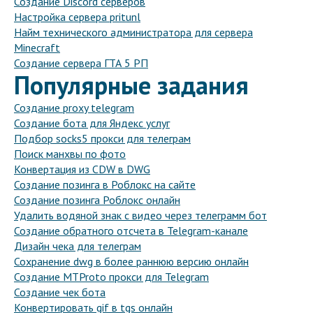
Создание Discord серверов
Настройка сервера pritunl
Найм технического администратора для сервера
Minecraft
Создание сервера ГТА 5 РП
Популярные задания
Создание proxy telegram
Создание бота для Яндекс услуг
Подбор socks5 прокси для телеграм
Поиск манхвы по фото
Конвертация из CDW в DWG
Создание позинга в Роблокс на сайте
Создание позинга Роблокс онлайн
Удалить водяной знак с видео через телеграмм бот
Создание обратного отсчета в Telegram-канале
Дизайн чека для телеграм
Сохранение dwg в более раннюю версию онлайн
Создание MTProto прокси для Telegram
Создание чек бота
Конвертировать gif в tgs онлайн