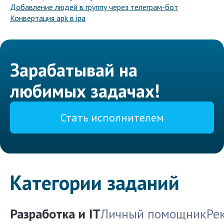
Добавление людей в группу через телеграм-бот
Конвертация apk в ipa
Зарабатывай на
любимых задачах!
Стать исполнителем
Категории заданий
Разработка и IT
Личный помощник
Ре