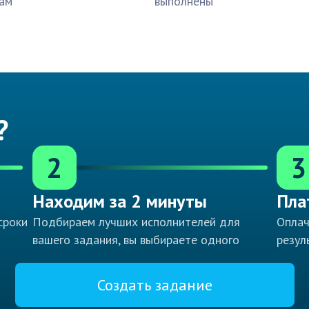
ам
выполнены
?
2
3
Находим за 2 минуты
Пла
сроки
Подбираем лучших исполнителей для
Оплач
вашего задания, вы выбираете одного
резул
Создать задание