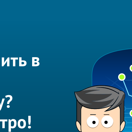
ить в
у?
тро!