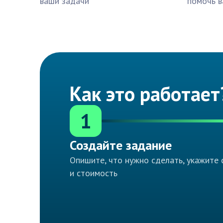
ваши задачи
помочь в
Как это работает
1
Создайте задание
Опишите, что нужно сделать, укажите 
и стоимость