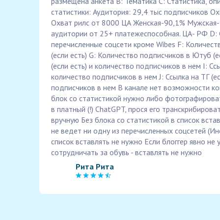
размещена анкета B: Тематика С: Статистика, оп
статистики: Аудитория: 29,4 тыс подписчиков О
Охват рилс от 8000 ЦА Женская-90,1% Мужская-
аудитории от 25+ платежеспособная. ЦА- РФ D: 
перечисленные соцсети кроме Wibes F: Количест
(если есть) G: Количество подписчиков в Ютуб (е
(если есть) и количество подписчиков в нем I: Ссы
количество подписчиков в нем J: Ссылка на ТГ (е
подписчиков в нем В канале нет возможности ко
блок со статистикой нужно либо фотографироват
в платный (!) ChatGPT, прося его транскрибирова
вручную Без блока со статистикой в список встав
не ведет ни одну из перечисленных соцсетей (Инста
список вставлять не нужно Если блоггер явно не у
сотрудничать за обувь - вставлять не нужно
Рита Рита