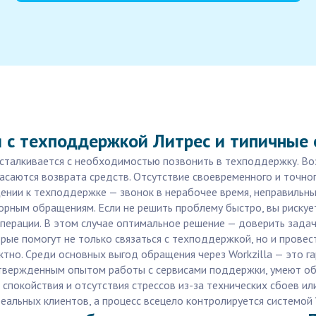
я с техподдержкой Литрес и типичные
 сталкивается с необходимостью позвонить в техподдержку. В
 касаются возврата средств. Отсутствие своевременного и точно
нии к техподдержке — звонок в нерабочее время, неправильны
торным обращениям. Если не решить проблему быстро, вы рискуе
перации. В этом случае оптимальное решение — доверить задач
рые помогут не только связаться с техподдержкой, но и провес
но. Среди основных выгод обращения через Workzilla — это га
вержденным опытом работы с сервисами поддержки, умеют общ
 спокойствия и отсутствия стрессов из-за технических сбоев и
льных клиентов, а процесс всецело контролируется системой Wo