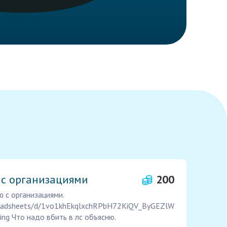
 с организациями
200
 с организациями.
preadsheets/d/1vo1khEkqlxchRPbH72KiQV_ByGEZlW
ing Что надо вбить в лс объясню.