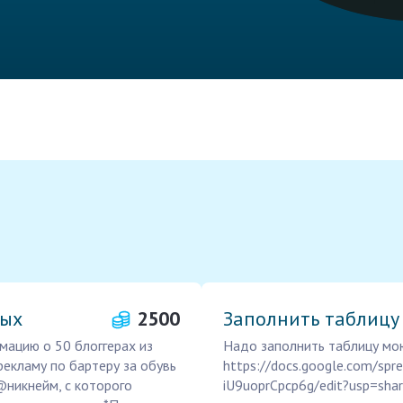
ных
2500
Заполнить таблицу
мацию о 50 блоггерах из
Надо заполнить таблицу мою
рекламу по бартеру за обувь
https://docs.google.com/s
 @никнейм, с которого
iU9uoprCpcp6g/edit?usp=shar