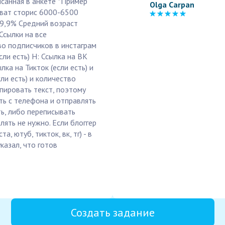
исанная в анкете *Пример
Olga Carpan
хват сторис 6000-6500
9,9% Средний возраст
Ссылки на все
во подписчиков в инстаграм
сли есть) H: Ссылка на ВК
лка на Тикток (если есть) и
сли есть) и количество
пировать текст, поэтому
ь с телефона и отправлять
ть, либо переписывать
лять не нужно. Если блоггер
, ютуб, тикток, вк, тг) - в
казал, что готов
Создать задание