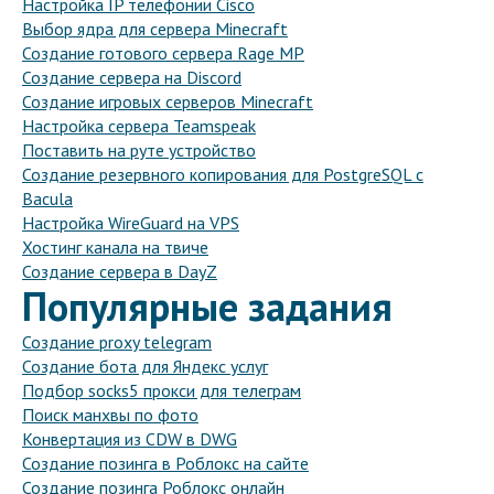
Настройка IP телефонии Cisco
Выбор ядра для сервера Minecraft
Создание готового сервера Rage MP
Создание сервера на Discord
Создание игровых серверов Minecraft
Настройка сервера Teamspeak
Поставить на руте устройство
Создание резервного копирования для PostgreSQL с
Bacula
Настройка WireGuard на VPS
Хостинг канала на твиче
Создание сервера в DayZ
Популярные задания
Создание proxy telegram
Создание бота для Яндекс услуг
Подбор socks5 прокси для телеграм
Поиск манхвы по фото
Конвертация из CDW в DWG
Создание позинга в Роблокс на сайте
Создание позинга Роблокс онлайн