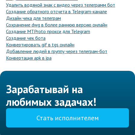
Удалить водяной знак с видео через телеграмм бот
Создание обратного отсчета в Telegram-канале
Дизайн чека для телеграм
Сохранение dwg в более раннюю версию онлайн
Создание MTProto прокси для Telegram
Создание чек бота
Конвертировать gif в tgs онлайн
Добавление людей в группу через телеграм-бот
Конвертация apk в ipa
Зарабатывай на
любимых задачах!
Стать исполнителем