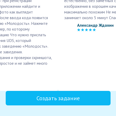
: при регистрации
естественно, без заметных 
приложении найдите и
изображения в хорошем кач
фото как выглядит
максимально похожим Не мен
После ввода кода появится
занимает около 5 минут Спа
нию «Молодость». Нажмите
Александр Ждахин
мер, по которому
рацию Что нужно прислать
ния UDS, который
к заведению «Молодость».
е заведения.
дания и проверки скриншота,
ростое и не займет много
Создать задание