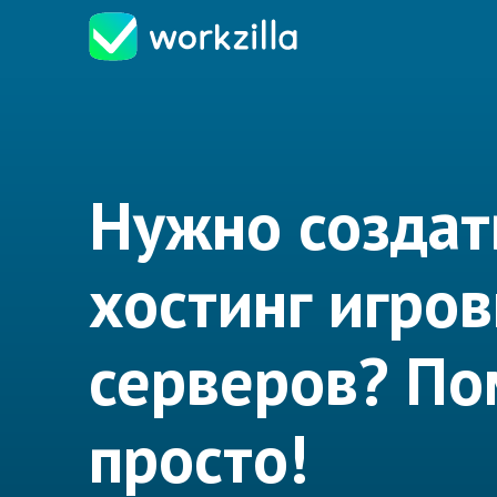
Нужно создат
хостинг игро
серверов? П
просто!