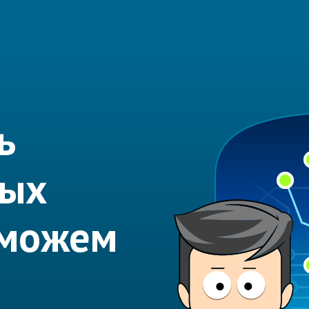
ь
вых
оможем