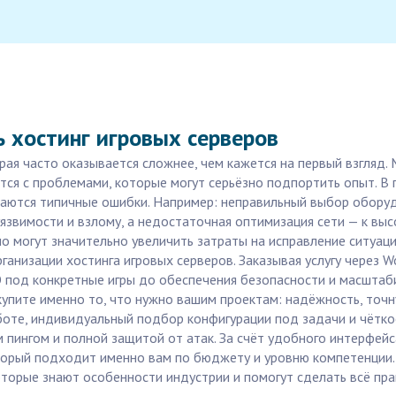
 хостинг игровых серверов
рая часто оказывается сложнее, чем кажется на первый взгляд.
ются с проблемами, которые могут серьёзно подпортить опыт. В
учаются типичные ошибки. Например: неправильный выбор обору
уязвимости и взлому, а недостаточная оптимизация сети — к вы
о могут значительно увеличить затраты на исправление ситуац
анизации хостинга игровых серверов. Заказывая услугу через Wo
 под конкретные игры до обеспечения безопасности и масштаби
 купите именно то, что нужно вашим проектам: надёжность, точ
боте, индивидуальный подбор конфигурации под задачи и чётк
 пингом и полной защитой от атак. За счёт удобного интерфей
торый подходит именно вам по бюджету и уровню компетенции. 
торые знают особенности индустрии и помогут сделать всё прав