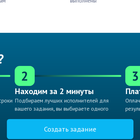
ам
выполнены
?
2
3
Находим за 2 минуты
Пла
сроки
Подбираем лучших исполнителей для
Оплач
вашего задания, вы выбираете одного
резул
Создать задание