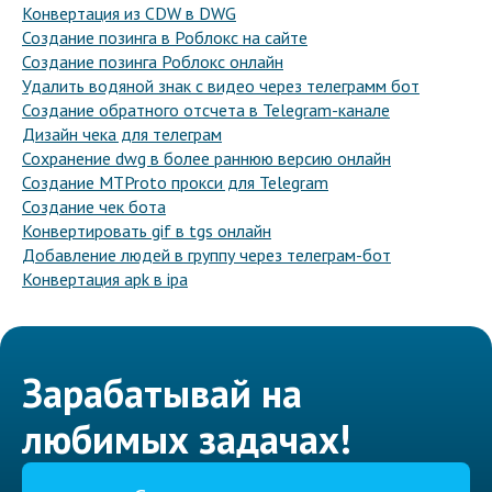
Конвертация из CDW в DWG
Создание позинга в Роблокс на сайте
Создание позинга Роблокс онлайн
Удалить водяной знак с видео через телеграмм бот
Создание обратного отсчета в Telegram-канале
Дизайн чека для телеграм
Сохранение dwg в более раннюю версию онлайн
Создание MTProto прокси для Telegram
Создание чек бота
Конвертировать gif в tgs онлайн
Добавление людей в группу через телеграм-бот
Конвертация apk в ipa
Зарабатывай на
любимых задачах!