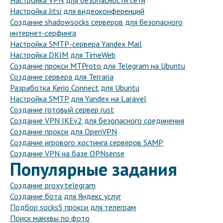
Настройка VPN для безопасности сети
Настройка Jitsi для видеоконференций
Создание shadowsocks серверов для безопасного
интернет-серфинга
Настройка SMTP-сервера Yandex Mail
Настройка DKIM для TimeWeb
Создание прокси MTProto для Telegram на Ubuntu
Создание сервера для Terraria
Разработка Kerio Connect для Ubuntu
Настройка SMTP для Yandex на Laravel
Создание готовый сервер rust
Создание VPN IKEv2 для безопасного соединения
Создание прокси для OpenVPN
Создание игрового хостинга серверов SAMP
Создание VPN на базе OPNsense
Популярные задания
Создание proxy telegram
Создание бота для Яндекс услуг
Подбор socks5 прокси для телеграм
Поиск манхвы по фото