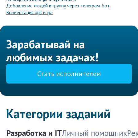
Добавление людей в группу через телеграм-бот
Конвертация apk в ipa
Зарабатывай на
любимых задачах!
Стать исполнителем
Категории заданий
Разработка и IT
Личный помощник
Ре