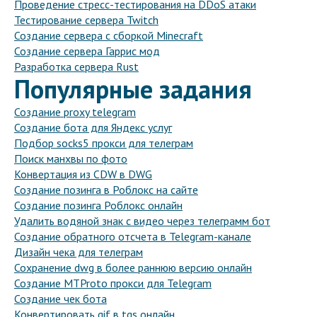
Проведение стресс-тестирования на DDoS атаки
Тестирование сервера Twitch
Создание сервера с сборкой Minecraft
Создание сервера Гаррис мод
Разработка сервера Rust
Популярные задания
Создание proxy telegram
Создание бота для Яндекс услуг
Подбор socks5 прокси для телеграм
Поиск манхвы по фото
Конвертация из CDW в DWG
Создание позинга в Роблокс на сайте
Создание позинга Роблокс онлайн
Удалить водяной знак с видео через телеграмм бот
Создание обратного отсчета в Telegram-канале
Дизайн чека для телеграм
Сохранение dwg в более раннюю версию онлайн
Создание MTProto прокси для Telegram
Создание чек бота
Конвертировать gif в tgs онлайн