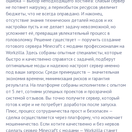
ошибка — выбор неподходящего хостинга: слабый сервер
не потянет нагрузку, а переизбыток ресурсов увеличит
бюджеты, что не всегда оправдано. И наконец,
отсутствие знания технических деталей модов и их
настройки пусть и не делает задачу невозможной, но
усложняет её, превращая увлекательный процесс в
головоломку. Решение существует — поручить создание
готового сервера Minecraft с модами профессионалам на
Workzilla. Здесь собраны опытные специалисты, которые
быстро и качественно справятся с задачей, подберут
оптимальные моды и надежно настроят сервер именно
под ваши запросы. Среди преимуществ — значительная
экономия времени, минимизация рисков и гарантия
результата. На платформе собраны исполнители с опытом
от 5 лет, сотнями успешных проектов и прозрачной
системой отзывов. Вы точно получите сервер, который
готов к игре и не потребует доработок после запуска.
Плюс, процесс сотрудничества прост и безопасен —
сделка осуществляется через платформу, что исключает
мошенничество. Если хотите качественно и без нервов
сделать сервер Minecraft с модами — Workzilla станет