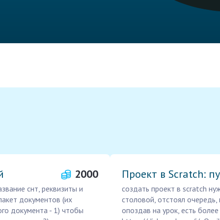
й
2000
Проект в Scratch: п
азвание снт, реквизиты и
создать проект в scratch ну
пакет документов (их
столовой, отстоял очередь, 
ого документа - 1) чтобы
опоздав на урок, есть боле