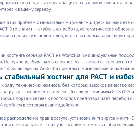
урация сети и недостаточная защита от взломов, приводят к ч
нтерес к вашему серверу.
ние этих проблем с минимальными усилиями. Здесь вы найдете 
СТ. Это значит — стабильная работа, автоматическое обновлени
поиски и проверку исполнителей, ведь платформа гарантирует п
ии хостинга сервера РАСТ на Workzilla: индивидуальный подхо
. Не нужно разбираться в сложностях — эксперты сделают это 
лет фрилансеры на Workzilla помогают геймерам найти надежное
ть стабильный хостинг для РАСТ и изб
 к ряду технических нюансов, без которых высокое качество се
 нагрузку — например, выделенный сервер с минимум 8 ГБ ОЗУ 
стройка порта и сетевых протоколов предотвращает перебои с
ой проблем в сетевом взаимодействии.
ное распределение прав доступа, установка антивируса и анти-D
троя на часы. Также стоит учесть совместимость с обновления