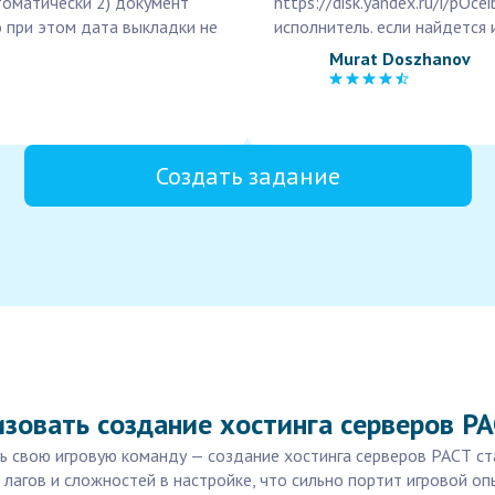
томатически 2) документ
https://disk.yandex.ru/i/pO
 при этом дата выкладки не
исполнитель. если найдется
Murat Doszhanov
Создать задание
зовать создание хостинга серверов Р
ать свою игровую команду — создание хостинга серверов РАСТ с
 лагов и сложностей в настройке, что сильно портит игровой о