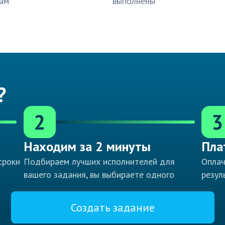
ам
выполнены
?
2
3
Находим за 2 минуты
Пла
сроки
Подбираем лучших исполнителей для
Оплач
вашего задания, вы выбираете одного
резул
Создать задание