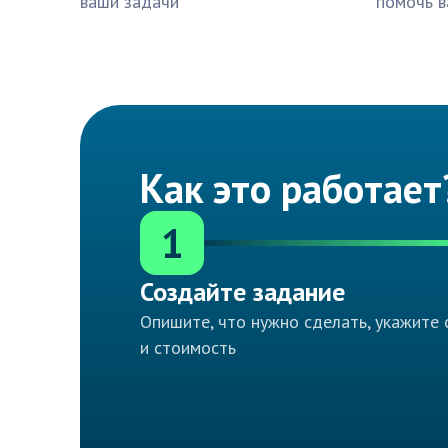
ваши задачи
помочь в
Как это работает
1
Создайте задание
Опишите, что нужно сделать, укажите 
и стоимость