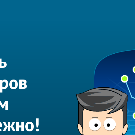
ь
еров
м
ежно!