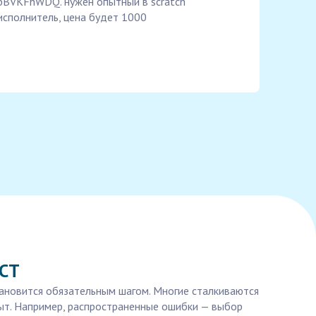
ceibBVKFhWDQ. нужен опытный в scratch
 исполнитель, цена будет 1000
АСТ
тановится обязательным шагом. Многие сталкиваются
пыт. Например, распространенные ошибки — выбор