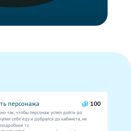
уть персонажа
100
жно так, чтобы персонаж успел дойти до
купил себе еду и добрался до кабинета, не
е подробное тз