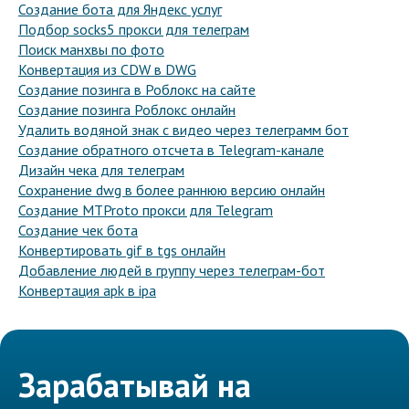
Создание бота для Яндекс услуг
Подбор socks5 прокси для телеграм
Поиск манхвы по фото
Конвертация из CDW в DWG
Создание позинга в Роблокс на сайте
Создание позинга Роблокс онлайн
Удалить водяной знак с видео через телеграмм бот
Создание обратного отсчета в Telegram-канале
Дизайн чека для телеграм
Сохранение dwg в более раннюю версию онлайн
Создание MTProto прокси для Telegram
Создание чек бота
Конвертировать gif в tgs онлайн
Добавление людей в группу через телеграм-бот
Конвертация apk в ipa
Зарабатывай на