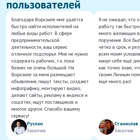
пользователей
Благодаря Воркзиле мне удаётся
Я не ожидал, что 
быстро найти исполнителей на
работу так быстро,
любые виды работ. В сфере
много желающих в
предпринимательской
поручение. Всё бы
деятельности, ваш сервис
чётко в срок, и ре
отличное подспорье. Мне не нужно
всем моим условия
содержать рабочих, т.к. пока
кинул себе ещё ден
бизнес не очень большой. На
как точно знаю, ч
Воркзиле за меня размещают
своим Личным пом
объявления, пишут тексты, создают
ещё много раз!
инфографику, монтируют видео,
делают сайты, рекламу в яндексе и
соцсетях, ищут поставщиков и
многое другое. Спасибо вашему
сервису!
Руслан
Станислав
Заказчик
Заказчик