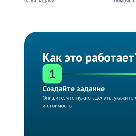
ваши задачи
помочь в
Как это работает
1
Создайте задание
Опишите, что нужно сделать, укажите 
и стоимость