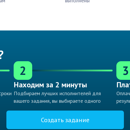
ам
выполнены
?
2
3
Находим за 2 минуты
Пла
сроки
Подбираем лучших исполнителей для
Оплач
вашего задания, вы выбираете одного
резул
Создать задание