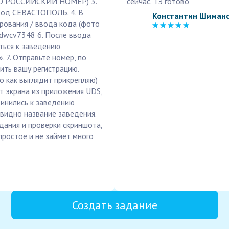
ЬКО РОССИЙСКИЙ НОМЕР) 3.
сейчас. ТЗ готово
ород СЕВАСТОПОЛЬ. 4. В
Константин Шиман
рования / ввода кода (фото
 dwcv7348 6. После ввода
ться к заведению
 7. Отправьте номер, по
ить вашу регистрацию.
 как выглядит прикрепляю)
т экрана из приложения UDS,
инились к заведению
видно название заведения.
дания и проверки скриншота,
ростое и не займет много
Создать задание