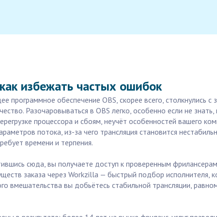
 как избежать частых ошибок
е программное обеспечение OBS, скорее всего, столкнулись с з
чество. Разочаровываться в OBS легко, особенно если не знать,
ерегрузке процессора и сбоям, неучёт особенностей вашего ко
араметров потока, из-за чего трансляция становится нестабиль
требует времени и терпения.
атившись сюда, вы получаете доступ к проверенным фрилансерам
уществ заказа через Workzilla — быстрый подбор исполнителя,
ого вмешательства вы добьётесь стабильной трансляции, равном