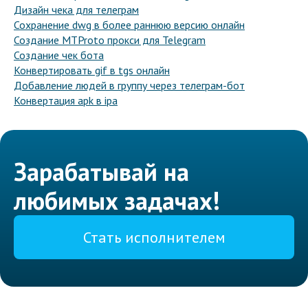
Дизайн чека для телеграм
Сохранение dwg в более раннюю версию онлайн
Создание MTProto прокси для Telegram
Создание чек бота
Конвертировать gif в tgs онлайн
Добавление людей в группу через телеграм-бот
Конвертация apk в ipa
Зарабатывай на
любимых задачах!
Стать исполнителем