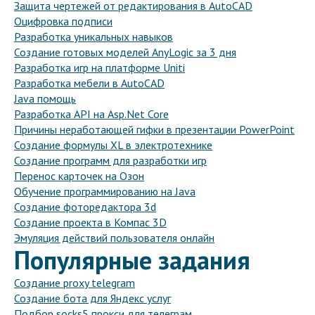
Защита чертежей от редактирования в AutoCAD
Оцифровка подписи
Разработка уникальных навыков
Создание готовых моделей AnyLogic за 3 дня
Разработка игр на платформе Uniti
Разработка мебели в AutoCAD
Java помощь
Разработка API на Asp.Net Core
Причины неработающей гифки в презентации PowerPoint
Создание формулы XL в электротехнике
Создание программ для разработки игр
Перенос карточек на Озон
Обучение программированию на Java
Создание фоторедактора 3d
Создание проекта в Компас 3D
Эмуляция действий пользователя онлайн
Популярные задания
Создание proxy telegram
Создание бота для Яндекс услуг
Подбор socks5 прокси для телеграм