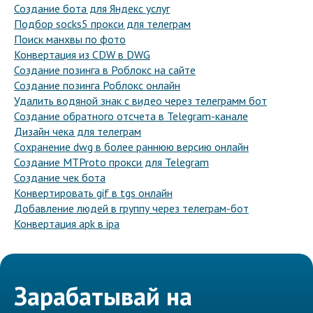
Создание бота для Яндекс услуг
Подбор socks5 прокси для телеграм
Поиск манхвы по фото
Конвертация из CDW в DWG
Создание позинга в Роблокс на сайте
Создание позинга Роблокс онлайн
Удалить водяной знак с видео через телеграмм бот
Создание обратного отсчета в Telegram-канале
Дизайн чека для телеграм
Сохранение dwg в более раннюю версию онлайн
Создание MTProto прокси для Telegram
Создание чек бота
Конвертировать gif в tgs онлайн
Добавление людей в группу через телеграм-бот
Конвертация apk в ipa
Зарабатывай на