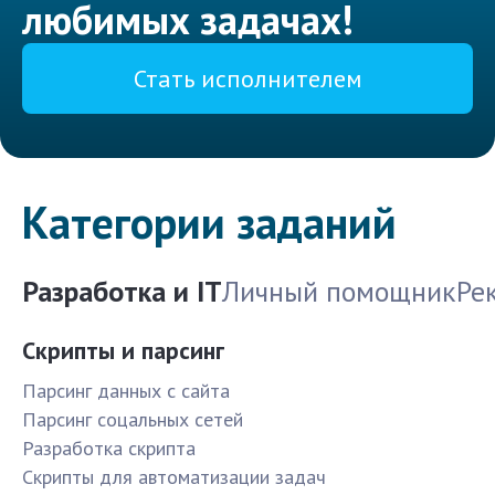
любимых задачах!
Стать исполнителем
Категории заданий
Разработка и IT
Личный помощник
Ре
Скрипты и парсинг
Парсинг данных с сайта
Парсинг соцальных сетей
Разработка скрипта
Скрипты для автоматизации задач