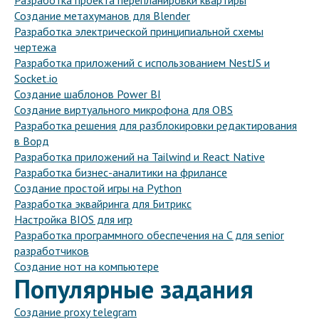
Разработка проекта перепланировки квартиры
Создание метахуманов для Blender
Разработка электрической принципиальной схемы
чертежа
Разработка приложений с использованием NestJS и
Socket.io
Создание шаблонов Power BI
Создание виртуального микрофона для OBS
Разработка решения для разблокировки редактирования
в Ворд
Разработка приложений на Tailwind и React Native
Разработка бизнес-аналитики на фрилансе
Создание простой игры на Python
Разработка эквайринга для Битрикс
Настройка BIOS для игр
Разработка программного обеспечения на C для senior
разработчиков
Создание нот на компьютере
Популярные задания
Создание proxy telegram